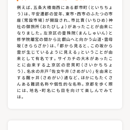
例えば、五条大橋南西にある都市町（といちちょ
う）は、平安遷都の翌年、東市・西市のふたつの市
座（常設市場）が開設され、市比賣（いちひめ）神
社の御旅所（おたびしょ）があったことが由来に
なりました。左京区の曼殊院（まんしゅいん）と
修学院離宮の間から比叡山へと向かう山道・雲母
坂（きららざか）は、「都から見ると、この坂から
雲が生じているように見える」ということが由
来として有名です。サイカチの大木があったこ
とに由来する上京区の皀莢町（さいかちちょ
う）、名水の井戸「佐女牛井（さめがい）」を由来と
する醒ヶ井（さめがい）通など、ほかにもたくさ
んある難読名称や個性的な名称。京都を歩く際
には、地名・町名にも目を向けて楽しんでみて
は。