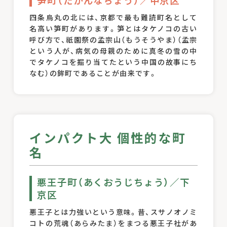
笋町（たかんなちょう）／中京区
四条烏丸の北には、京都で最も難読町名として
名高い笋町があります。笋とはタケノコの古い
呼び方で、祇園祭の孟宗山（もうそうやま）（孟宗
という人が、病気の母親のために真冬の雪の中
でタケノコを掘り当てたという中国の故事にち
なむ）の鉾町であることが由来です。
インパクト大 個性的な町
名
悪王子町（あくおうじちょう）／下
京区
悪王子とは力強いという意味。昔、スサノオノミ
コトの荒魂（あらみたま）をまつる悪王子社があ