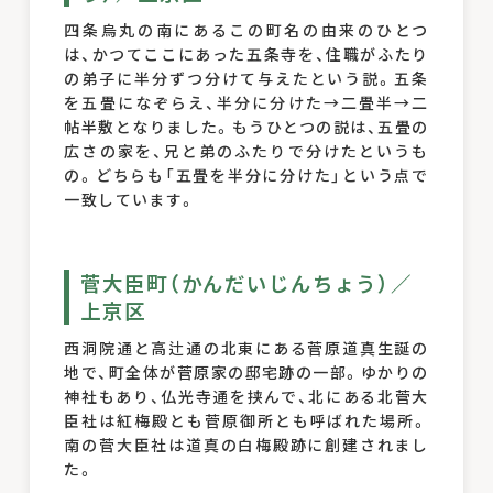
四条烏丸の南にあるこの町名の由来のひとつ
は、かつてここにあった五条寺を、住職がふたり
の弟子に半分ずつ分けて与えたという説。五条
を五畳になぞらえ、半分に分けた→二畳半→二
帖半敷となりました。もうひとつの説は、五畳の
広さの家を、兄と弟のふたりで分けたというも
の。どちらも「五畳を半分に分けた」という点で
一致しています。
菅大臣町（かんだいじんちょう）／
上京区
西洞院通と高辻通の北東にある菅原道真生誕の
地で、町全体が菅原家の邸宅跡の一部。ゆかりの
神社もあり、仏光寺通を挟んで、北にある北菅大
臣社は紅梅殿とも菅原御所とも呼ばれた場所。
南の菅大臣社は道真の白梅殿跡に創建されまし
た。