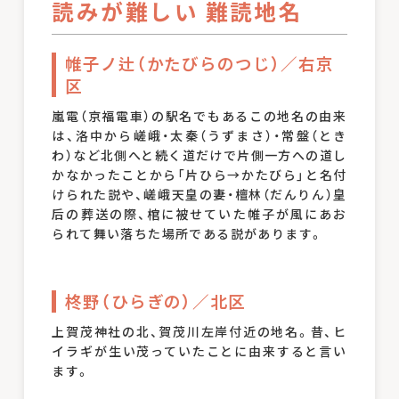
読みが難しい 難読地名
帷子ノ辻（かたびらのつじ）／右京
区
嵐電（京福電車）の駅名でもあるこの地名の由来
は、洛中から嵯峨・太秦（うずまさ）・常盤（とき
わ）など北側へと続く道だけで片側一方への道し
かなかったことから「片ひら→かたびら」と名付
けられた説や、嵯峨天皇の妻・檀林（だんりん）皇
后の葬送の際、棺に被せていた帷子が風にあお
られて舞い落ちた場所である説があります。
柊野（ひらぎの）／北区
上賀茂神社の北、賀茂川左岸付近の地名。昔、ヒ
イラギが生い茂っていたことに由来すると言い
ます。