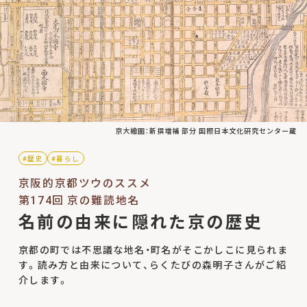
京大繪圖：新撰増補 部分 国際日本文化研究センター蔵
#歴史
#暮らし
京阪的京都ツウのススメ
第174回 京の難読地名
名前の由来に隠れた京の歴史
京都の町では不思議な地名・町名がそこかしこに見られま
す。読み方と由来について、らくたびの森明子さんがご紹
介します。