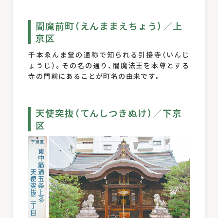
閻魔前町（えんままえちょう）／上
京区
千本ゑんま堂の通称で知られる引接寺（いんじ
ょうじ）。その名の通り、閻魔法王を本尊とする
寺の門前にあることが町名の由来です。
天使突抜（てんしつきぬけ）／下京
区