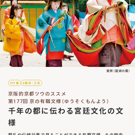
葵祭〈路頭の儀〉
#行事
#美術・工芸
京阪的京都ツウのススメ
第177回 京の有職文様（ゆうそくもんよう）
千年の都に伝わる宮廷文化の文
様
祭礼や伝統行事で見ることができる有職文様。その歴史