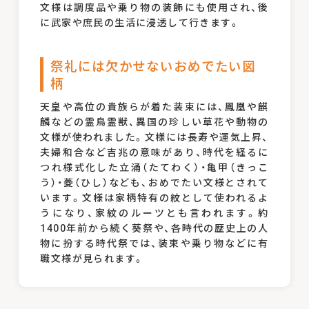
文様は調度品や乗り物の装飾にも使用され、後
に武家や庶民の生活に浸透して行きます。
祭礼には欠かせないおめでたい図
柄
天皇や高位の貴族らが着た装束には、鳳凰や麒
麟などの霊鳥霊獣、異国の珍しい草花や動物の
文様が使われました。文様には長寿や運気上昇、
夫婦和合など吉兆の意味があり、時代を経るに
つれ様式化した立涌（たてわく）・亀甲（きっこ
う）・菱（ひし）なども、おめでたい文様とされて
います。文様は家柄特有の紋として使われるよ
うになり、家紋のルーツとも言われます。約
1400年前から続く葵祭や、各時代の歴史上の人
物に扮する時代祭では、装束や乗り物などに有
職文様が見られます。