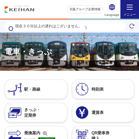
京阪グループ企業情報
メニュー
Language
現在３０分以上の遅れはございません。
電車・きっぷ
駅・路線
時刻表
きっぷ・
運賃表
定期券
QR乗車券
乗換案内
購入