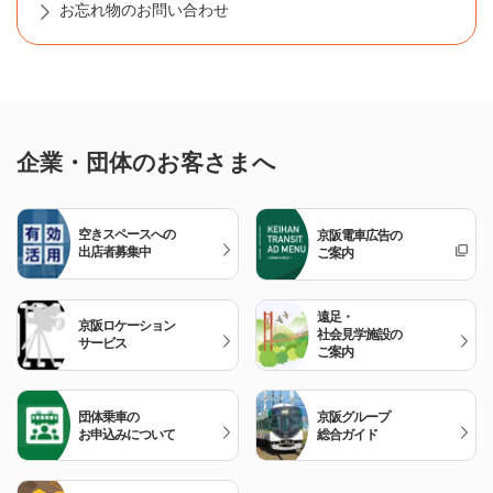
お忘れ物のお問い合わせ
企業・団体のお客さまへ
空きスペースへの
京阪電車広告の
出店者募集中
ご案内
遠足・
京阪ロケーション
社会見学施設の
サービス
ご案内
団体乗車の
京阪グループ
お申込みについて
総合ガイド