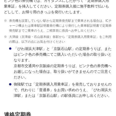
ピンク色の券売機では、ガイダンスにしたがって「定期券購入用
乗車証」を挿入してください。定期券購入後に無手数料で払いも
どしして、お帰り用のきっぷを発行いたします。
※
券売機を設置していない駅から定期券発売駅まで乗車される場合は、ICチ
ャージ機または乗車駅証明書発行機により発行した乗車駅証明書で定期券
発売駅までご乗車のうえ、ご精算前に係員へお申し出ください
※
大津線（京津線・石山坂本線）各駅から「定期券購入用乗車証」をご利用
の際は、以下の点にお気を付けください
「びわ湖浜大津駅」と「京阪石山駅」の定期券うりば、また
はピンク色の券売機にてご購入いただいた場合の取り扱いと
なります。
京都市交通局や京阪線の定期券うりば、ピンク色の券売機へ
お越しになった場合は、取り扱いができませんのでご注意く
ださい。
御陵駅では「定期券購入用乗車証」を発売しておりませんの
で、代わりに「普通券」をお買い求めのうえ、「びわ湖浜大
津駅」または「京阪石山駅」の駅係員にお申し出ください。
連絡定期券