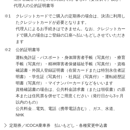
代理人の公的証明書等
※1
クレジットカードでご購入の定期券の場合は、決済に利用し
たクレジットカードが必要となります。
代理人によるお手続きはできません。なお、クレジットカー
ドで購入の場合はご登録の口座へ払いもどしさせていただき
ます
※2
公的証明書等
運転免許証・パスポート・身体障害者手帳（写真付）・療育
手帳（写真付）・精神障害者保健福祉手帳（写真付）・資格
確認書・外国人登録証明書（在留カードまたは特別永住者証
明書）・学生証（写真付）・社員証（写真付）・運転経歴証
明書（写真付）・マイナンバーカードなどをいいます
資格確認書の場合は、公共料金請求書（または領収書）の原
本または住民票を併せてご用意ください（発行日から3ヶ月
以内のもの）
公共料金…電気、電話（携帯電話含む）、ガス、水道、
NHK
定期券／ICOCA乗車券 払いもどし・各種変更申込書