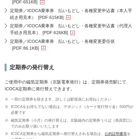
[PDF:651KB]
定期券／ICOCA乗車券 払いもどし・各種変更申込書（本人手
続き用見本）
[PDF:615KB]
定期券／ICOCA乗車券 払いもどし・各種変更申込書（代理人
手続き用見本）
[PDF:626KB]
定期券／ICOCA乗車券 払いもどし・各種変更委任状
[PDF:86.1KB]
定期券の発行替え
ご使用中の磁気定期券（京阪電車発行）は、定期券発売駅にて
ICOCA定期券に発行替えできます。
※
一部の定期券を除きます。詳しくは駅係員にお尋ねください
※
ICOCAをお持ちでない場合は、デポジット（カード発行預り金）500円が
必要です
※
磁気定期券（小児）の発行替えは、京阪線内の定期券うりば（係員窓口）
でのみお取り扱いいたします
※
ICOCA定期券から磁気定期券へ発行替えされる場合は、
公的証明書等
を