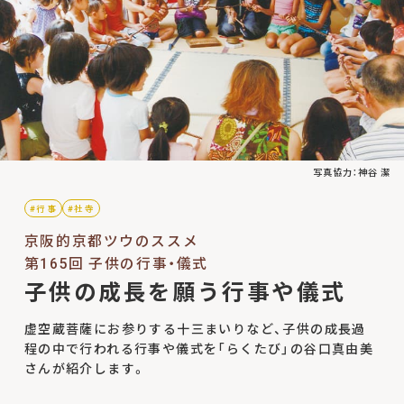
写真協力：神谷 潔
#行事
#社寺
京阪的京都ツウのススメ
第165回 子供の行事・儀式
子供の成長を願う行事や儀式
虚空蔵菩薩にお参りする十三まいりなど、子供の成長過
程の中で行われる行事や儀式を「らくたび」の谷口真由美
さんが紹介します。