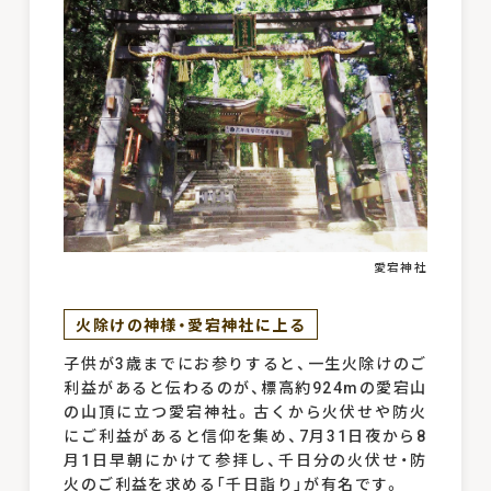
愛宕神社
火除けの神様・愛宕神社に上る
子供が3歳までにお参りすると、一生火除けのご
利益があると伝わるのが、標高約924mの愛宕山
の山頂に立つ愛宕神社。古くから火伏せや防火
にご利益があると信仰を集め、7月31日夜から8
月1日早朝にかけて参拝し、千日分の火伏せ・防
火のご利益を求める「千日詣り」が有名です。