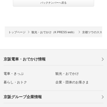
バックナンバーへ戻る
京焼の祖とされる陶工・野々村仁清。彼はそれまでの中国や朝鮮の美術品
トップページ
観光・おでかけ（K PRESS web）
京都ツウのススメ
を模倣した“写しもの”から、山水や花鳥など日本の風物をデザインモチー
フにした色彩豊かな“色絵もの”に京焼全体の作風を変えました。その弟
子・尾形乾山らが完成させた優雅な日本風の色絵陶器は「古清水（こきよ
みず）」と呼ばれ、現代の清水焼の源流となっています。
京阪電車・おでかけ情報
電車・きっぷ
観光・おでかけ
暮らし・おトク
企業・団体のお客さま
京阪グループ企業情報