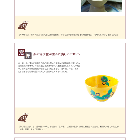
展に伴い、粟田焼・八坂焼・清水焼など東山山ろくを中心に多く
作られるようになり、これらを京焼と呼ぶようになりました。江
大成したとされる野々村仁清（にんせい）や尾形乾山（けんざん
ました。
受け継がれる京焼・清水焼
京都では焼きものの原料となる土があまり産出されなかったた
た。それとともに各地から優れた陶工が集まり、様々な技術が発
人や公家たちから、多種多様な形や華やかな色使いが求められた
多く誕生。より工芸色が強く、芸術性の高い意匠が生み出されま
清水焼は、現在も多くの陶工たちに受け継がれ、日本を代表する