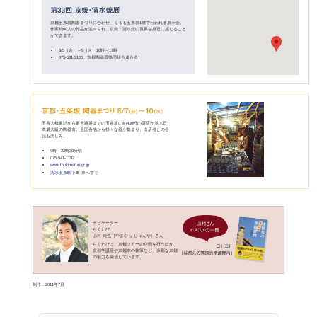
金・銀・赤・黄など多彩な色絵の具を用いた華麗な色絵陶磁器が多いのも
清水焼の特徴です。その起源は茶の湯で使われる陶器にあると言われてお
り、茶席は美術作品鑑賞の場でもあったことから、書や画、蒔絵（まき
え）などから影響を受けた美しい意匠が生み出されました。
茶の湯のほかにも、盛り付けの美しさを誇る「京料理」では器の色合いが
京焼の発展に大きく影響しました