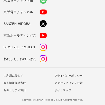
京阪電車ファン情報
8/5（金）～9（火）10時～17時
075-531-3100（京都陶磁器協同組合連合会）
京阪電車チャンネル
SANZEN-HIROBA
京阪ホールディングス
五条大橋東詰から東大路通までの五条坂に約400軒の露店が並ぶ日
BIOSTYLE PROJECT
本最大級の陶器市。全国各地から様々な器が集まり、出店者との会
話も楽しみ。
わたしも、おけいはん
9時～22時30分頃
075-541-1192
www.toukimaturi.gr.jp
清水五条駅
下車 東へすぐ
ご利用に際して
プライバシーポリシー
個人情報保護方針
アクセシビリティ方針
セキュリティ方針
サイトマップ
Copyright © Keihan Holdings Co.,Ltd. All rights reserved.
ナビゲーター