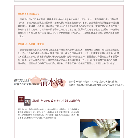
其の一、
京都で作られる焼きものを総称して「京焼」と呼び、「清水焼」は
其の二、
茶の湯文化の隆盛とともに焼きものの技術が発展しました
其の三、
優美な色絵付を施した色絵陶磁器が特徴のひとつです
京の焼きもののおこり
京都では古くは5世紀前半、雄略天皇の頃から焼きものが作ら
（かま）を築いたのが現在の五条坂（茶わん坂）付近と言われて