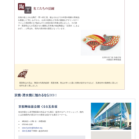
清水焼には、陶器と磁器があり、いずれも手作り・手描きによる多品種少
量生産を特色としています。また、卓越したロクロ技や削り出しによる薄
作りが特徴のひとつに挙げられ、均一に薄く成形された茶碗は、薄さ・軽
さとともに触れた時の心地良い質感が特徴です。
清水焼では、昭和初期まで京式登り窯が使われ、今でも五条坂付近ではそ