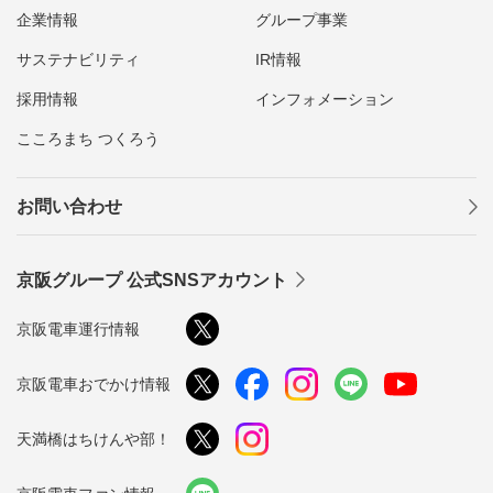
企業情報
グループ事業
尾形乾山の兄は、琳派の代表的絵師・尾形光琳。乾山が作った器に光琳が
サステナビリティ
IR情報
名作を多く残しました
採用情報
インフォメーション
こころまち つくろう
お問い合わせ
有名作家から若手陶芸家の作品までを展示・販売するアンテナショップ。館
には京都府内の窯元やその歴史を紹介する展示コーナーも。
京阪グループ 公式SNSアカウント
9時30分～17時 水・木曜休館
075-541-1102
www.kyototojikikaikan.org
京阪電車運行情報
清水五条駅
下車東へ徒歩約15分
京阪電車おでかけ情報
天満橋はちけんや部！
京都五条坂陶器まつりに合わせ、くるる五条坂1階で行われる展示会。
作家約60人の作品が並べられ、京焼・清水焼の世界を身近に感じること
ができます。