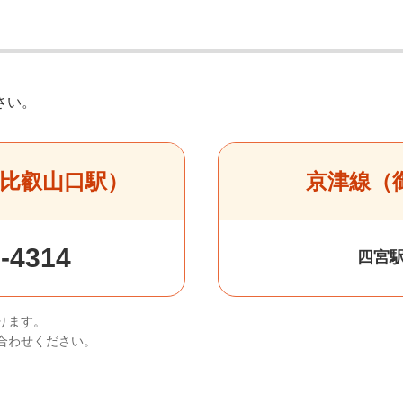
さい。
比叡山口駅）
京津線（
-4314
四宮
ります。
合わせください。