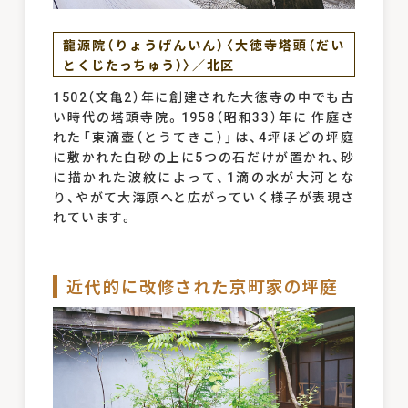
龍源院（りょうげんいん）〈大徳寺塔頭（だい
とくじたっちゅう）〉／北区
1502（文亀2）年に創建された大徳寺の中でも古
い時代の塔頭寺院。1958（昭和33）年に 作庭さ
れた「東滴壺（とうてきこ）」は、4坪ほどの坪庭
に敷かれた白砂の上に5つの石だけが置かれ、砂
に描かれた波紋によって、1滴の水が大河とな
り、やがて大海原へと広がっていく様子が表現さ
れています。
近代的に改修された京町家の坪庭