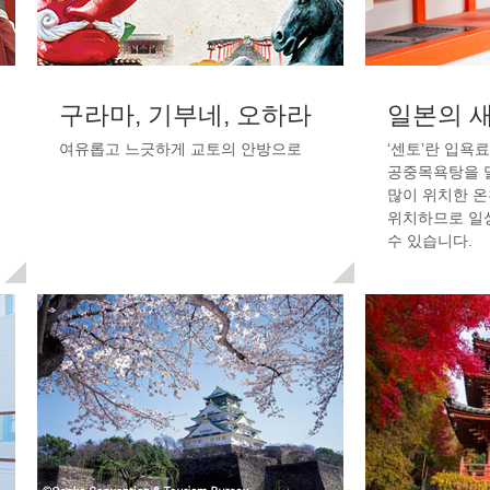
구라마, 기부네, 오하라
일본의 
여유롭고 느긋하게 교토의 안방으로
‘센토’란 입욕
공중목욕탕을 
많이 위치한 
위치하므로 일
수 있습니다.