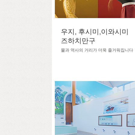
우지, 후시미,이와시미
즈하치만구
물과 역사의 거리가 더욱 즐거워집니다