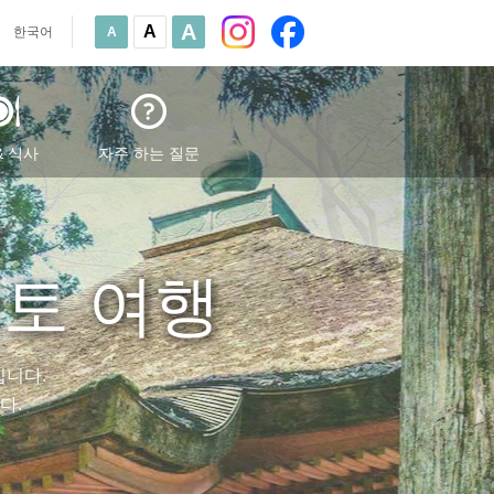
A
A
한국어
A
& 식사
자주 하는 질문
교토 여행
입니다.
다.