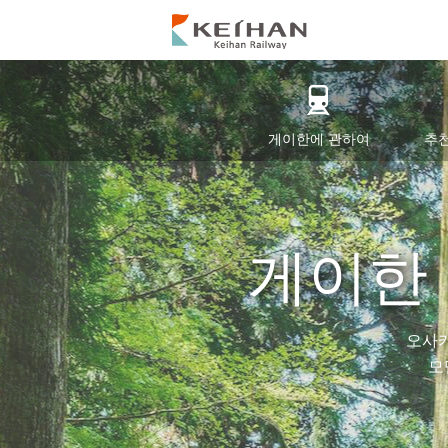
게이한에 관하여
추
게이한 
오사카
모