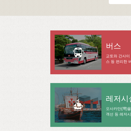
버스
교토와 간사이
스 등 편리한 
레저시
오사카만(灣)을
객선 등 레저