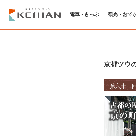
電車・きっぷ
観光・おで
京都ツウ
第六十三回