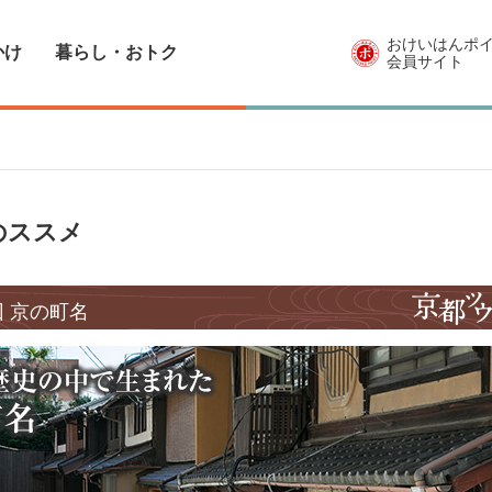
おけいはんポ
かけ
暮らし・おトク
会員サイト
のススメ
 京の町名