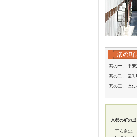
其の一、
平安
其の二、
室町
其の三、
歴史
京都の町の成
平安京は、