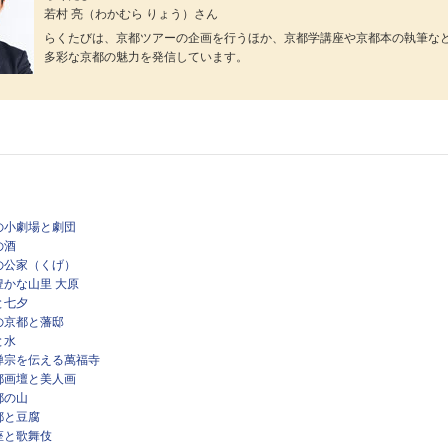
若村 亮（わかむら りょう）さん
らくたびは、京都ツアーの企画を行うほか、京都学講座や京都本の執筆な
多彩な京都の魅力を発信しています。
の小劇場と劇団
の酒
の公家（くげ）
豊かな山里 大原
と七夕
の京都と藩邸
と水
禅宗を伝える萬福寺
都画壇と美人画
都の山
都と豆腐
座と歌舞伎