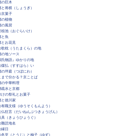
都の巨木
都と将棋（しょうぎ）
の京菓子
都の植物
都の風習
巨椋池（おぐらいけ）
都と魚
都とお花見
の歌枕（うたまくら）の地
都の地ソース
源氏物語』ゆかりの地
の煤払（すすはら）い
都の坪庭（つぼにわ）
こまで分かる？京ことば
都の中華料理
湖疏水と京都
除けの祭礼とお菓子
都と徳川家
の有職文様（ゆうそくもんよう）
念仏狂言（だいねんぶつきょうげん）
表具（きょうひょうぐ）
の難読地名
の縁日
の冬至（とうじ）と柚子（ゆず）