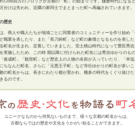
約120m四方のブロックが京都の「町」の始まりです。鎌倉時代になる
区分けは失われ、近隣の家同士でまとまった町へ再編されていきます。
の歴史
は、商人や職人たちが地域ごとに同業者のコミュニティーを作り始め「
ど職業を表したり、また「長刀鉾町」など町の象徴となるものを表した
る町名が生まれ、定着していきました。安土桃山時代になって豊臣秀吉
を実施したため、この時 期以降に付けられた町名には秀吉ゆかりのも
「俊成町」「観世町」など歴史上の人物の名前が入っていたり、「本塩
にちなんだ町名、さらに「元悪王子町」など寺社ゆかりの町名が多いこ
都の町名からは、長きにわたり都が置かれ、幾多の時代をくぐり抜けた
きるのです。
ユニークなものから何気ないものまで、様々な京都の町名からは、
古都ならではの歴史や文化をうかがい知ることができます。