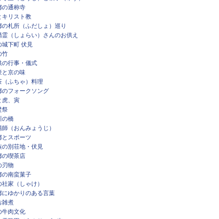
都の通称寺
とキリスト教
都の札所（ふだしょ）巡り
精霊（しょらい）さんのお供え
の城下町 伏見
の竹
供の行事・儀式
豪と京の味
茶（ふちゃ）料理
都のフォークソング
と虎、寅
焚祭
川の橋
陽師（おんみょうじ）
都とスポーツ
族の別荘地・伏見
都の喫茶店
の刃物
都の南蛮菓子
の社家（しゃけ）
都にゆかりのある言葉
お雑煮
の牛肉文化