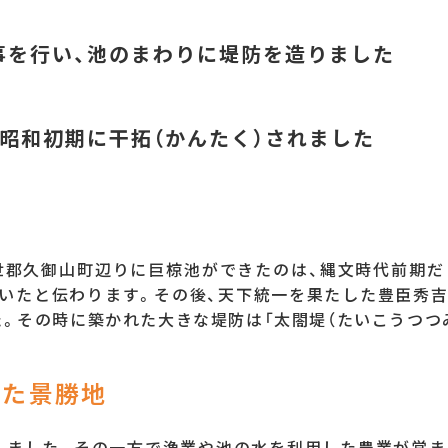
事を行い、池のまわりに堤防を造りました
昭和初期に干拓（かんたく）されました
池
世郡久御山町辺りに巨椋池ができたのは、縄文時代前期
いたと伝わります。その後、天下統一を果たした豊臣秀
。その時に築かれた大きな堤防は「太閤堤（たいこうつつ
えた景勝地
ました。その一方で漁業や池の水を利用した農業が営ま