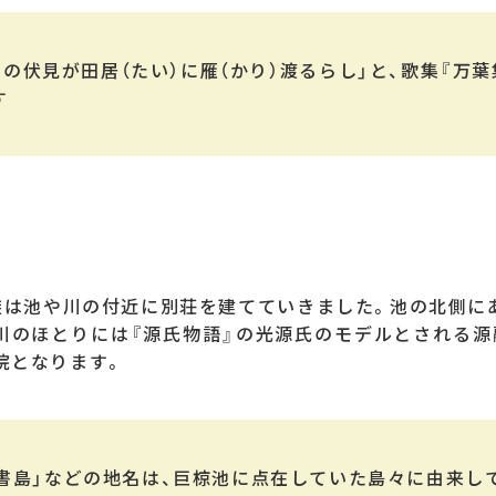
の伏見が田居（たい）に雁（かり）渡るらし」と、歌集『万
す
は池や川の付近に別荘を建てていきました。池の北側にあ
川のほとりには『源氏物語』の光源氏のモデルとされる源
院となります。
「中書島」などの地名は、巨椋池に点在していた島々に由来し