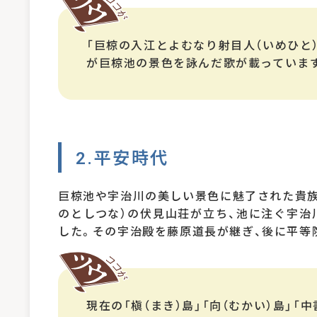
「巨椋の入江とよむなり射目人（いめひと）
が巨椋池の景色を詠んだ歌が載っていま
2.平安時代
巨椋池や宇治川の美しい景色に魅了された貴族
のとしつな）の伏見山荘が立ち、池に注ぐ宇治
した。その宇治殿を藤原道長が継ぎ、後に平等
現在の「槇（まき）島」「向（むかい）島」