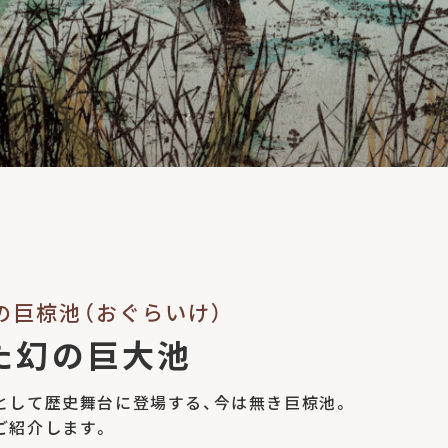
幻の巨椋池（おぐらいけ）
た幻の巨大池
として歴史舞台に登場する、今は無き巨椋池。
ご紹介します。