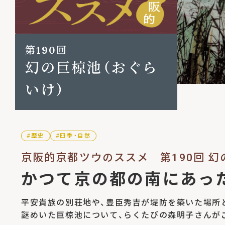
第190回
幻の巨椋池（おぐら
いけ）
#歴史
#四季・自然
京阪的京都ツウのススメ
第190回 
かつて京の都の南にあっ
平安貴族の別荘地や、豊臣秀吉が堤防を築いた場所
謎めいた巨椋池について、らくたびの森明子さんが