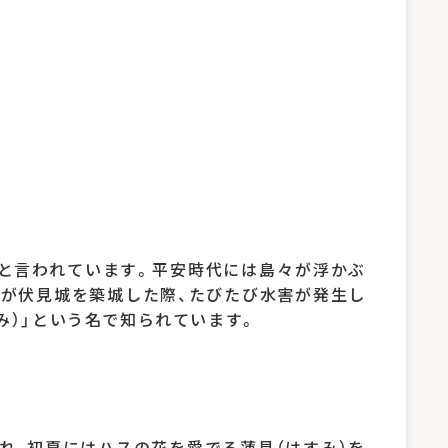
だと言われています。平安時代には島々が浮かぶ
吉が伏見城を築城した際、たびたび水害が発生し
み）」という名で知られています。
れ、初夏にはハスの花を愛でる蓮見（はすみ）を