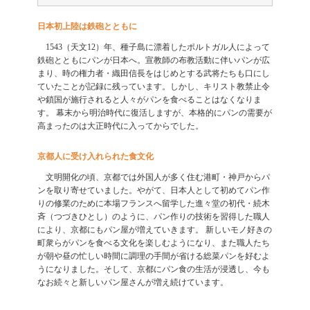
日本初上陸は鉄砲とともに
1543（天文12）年、種子島に漂着したポルトガル人によって
鉄砲とともにパンが日本へ。宣教師の布教活動に伴いパンが広
まり、時の権力者・織田信長をはじめとする武将たちも口にし
ていたことが記録に残っています。しかし、キリスト教禁止令
や鎖国が施行されると人々がパンを食べることはなくなりま
す。 幕末から明治時代に復活しますが、本格的にパンの需要が
高まったのは大正時代に入ってからでした。
京都人に受け入れられた食文化
文明開化の頃、京都では外国人が多く住む港町・神戸からパ
ンを取り寄せていました。やがて、日本人として初めてパン作
りの修業のために本場フランスへ留学した進々堂の初代・続木
斉（つづきひとし）のように、パン作りの技術を習得した職人
により、京都にもパン屋が増えていきます。 新しいモノ好きの
町衆らがパンを食べる文化を楽しむようになり、また職人たち
が朝や昼の忙しい時間に調理の手間が省ける総菜パンを好むよ
うになりました。そして、京都にパン食の生活が浸透し、今も
なお続々と新しいパン屋さんが増え続けています。