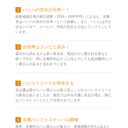
パンへの支出が日本一！
1
総務省統計局の家計調査（2014～16年平均）によると、京都
市はパンへの支出が日本一という結果に。また、パンには欠か
せないバター、コーヒー、牛乳の支出も上位にランクインして
います。
出現率はコンビニ並み！
2
遠方から訪れる人も多い有名店、地元の人に愛される店など
様々ですが、特に京都市内はどこに住んでいても徒歩圏内にパ
ン屋さんがあると言われています。
パンストリートが存在する
3
北山通は昔からパン屋さんが多く並ぶことからパンストリート
の異名がありましたが、最近では今出川通に名店が増え、新た
なパンストリートとして注目されています。
京都パンフェスティバル開催
4
毎年、京都中のパン屋さんが集まり、来場者数が5万人以上と