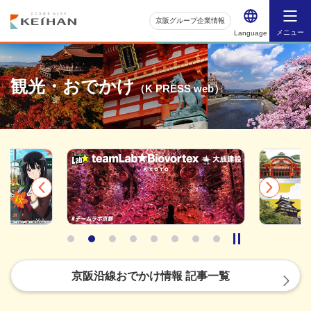
京阪グループ企業情報
メニュー
Language
観光・おでかけ
（K PRESS web）
京阪沿線おでかけ情報 記事一覧