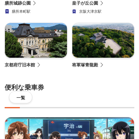
膳所城跡公園
皇子が丘公園
膳所本町駅
京阪大津京駅
京都府庁旧本館
将軍塚青龍殿
便利な乗車券
一覧