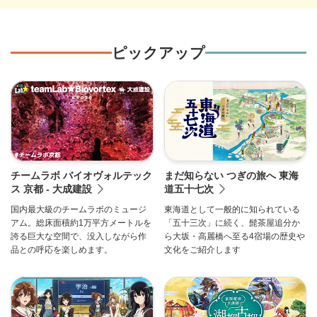
ピックアップ
チームラボ バイオヴォルテック
まだ知らない つぎの旅へ 東海
ス 京都 - 大成建設
道五十七次
国内最大級のチームラボのミュージ
東海道として一般的に知られている
アム。総床面積約1万平方メートルを
「五十三次」に続く、髭茶屋追分か
誇る巨大な空間で、没入しながら作
ら大坂・高麗橋へ至る4宿場の歴史や
品との呼応を楽しめます。
文化をご紹介します