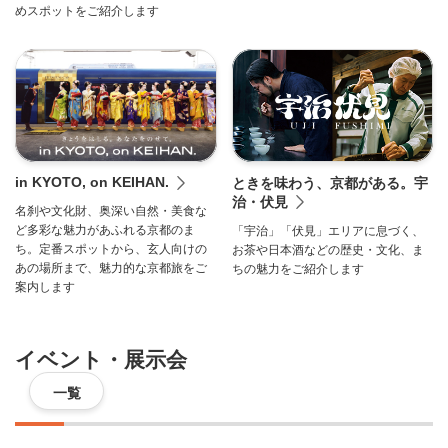
めスポットをご紹介します
in KYOTO, on KEIHAN.
ときを味わう、京都がある。宇
治・伏見
名刹や文化財、奥深い自然・美食な
ど多彩な魅力があふれる京都のま
「宇治」「伏見」エリアに息づく、
ち。定番スポットから、玄人向けの
お茶や日本酒などの歴史・文化、ま
あの場所まで、魅力的な京都旅をご
ちの魅力をご紹介します
案内します
イベント・展示会
一覧