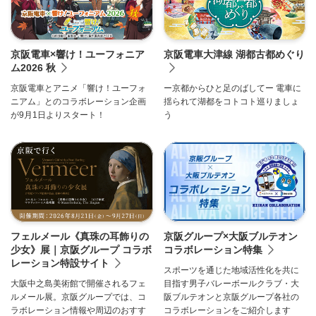
京阪電車×響け！ユーフォニア
京阪電車大津線 湖都古都めぐり
ム2026 秋
京阪電車とアニメ「響け！ユーフォ
ー京都からひと足のばしてー 電車に
ニアム」とのコラボレーション企画
揺られて湖都をコトコト巡りましょ
が9月1日よりスタート！
う
京阪グループ×大阪ブルテオン
フェルメール《真珠の耳飾りの
コラボレーション特集
少女》展｜京阪グループ コラボ
レーション特設サイト
スポーツを通じた地域活性化を共に
目指す男子バレーボールクラブ・大
大阪中之島美術館で開催されるフェ
阪ブルテオンと京阪グループ各社の
ルメール展。京阪グループでは、コ
コラボレーションをご紹介します
ラボレーション情報や周辺のおすす