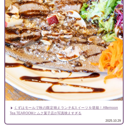
くずはモールで秋の限定映えランチ&スイーツを堪能！Afternoon
Tea TEAROOMとムク菓子店が写真映えすぎる
2025.10.29