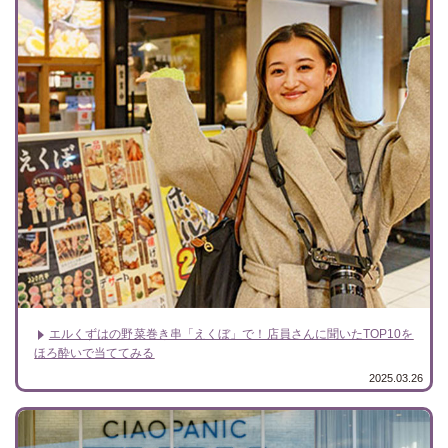
エルくずはの野菜巻き串「えくぼ」で！店員さんに聞いたTOP10を
ほろ酔いで当ててみる
2025.03.26