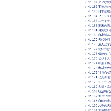
No.187 タ
No.186 宝
No.185 日
No.184 フ
No.183 ユ
No.182 幕
No.181 何
No.180 自
No.179 天
No.178 澄ん
No.177 使
No.176 伝
No.175 ビ
No.174 和
No.173 素材
No.172 “本
No.171 伏
No.170 シ
No.169 古
No.168 明
No.167 青ジ
No.166 自
No.165 お
No.164 京漬