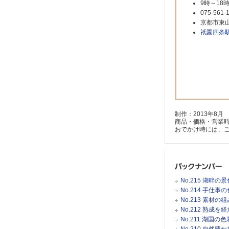
9時～18
075-561-
京都市東山
祇園四条
制作：2013年8月
商品・価格・営業
おでかけ時には、
No.215 湖
No.214 手仕
No.213 素材
No.212 熟成
No.211 湖国
No.210 自然