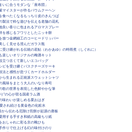
の住まいに合うモダンな「座布団」
ツ製菓マイスターが作るバウムクーヘン
立てを食べたくなるもっちり皮のきんつば
がらの製法で粋な遊びを伝える老舗の花札
の心地良い香りに包まれるアロマスプレー
かに洋を感じるフワリとしたニッキ餅
な美を放つ金網細工のコーヒードリッパー
まで美しく見せる澄んだガラス瓶
わ湖畔に受け継がれる伝統の若鮎（わかあゆ）の時雨煮（しぐれに）
選びも楽しいオリジナルの梅酒キット
しに役立つ古くて新しいエコバッグ
のレシピを受け継ぐバスクチーズケーキ
染の技法と感性が息づくカードホルダー
の技から生まれる正統派スウェットシャツ
ネギの風味をまとう大人のいなり寿司
行事の歌の世界を表現した色鮮やかな筆
のづくり”の心が宿る国産ラム酒
本来の味わいが楽しめる栗おはぎ
年以上愛され続ける黄金色の化粧水
00年前から伝わる厄除け煎餅が起源の唐板
妓が愛用する手すき和紙の高級ちり紙
足元をおしゃれに彩る京の靴ひも
一枚手作りで仕上げる幻の味付けのり