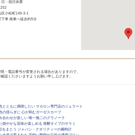
時 日・祝日休業
1252
区小松町140-3-1
駅
下車 南東へ徒歩約5分
時間・電話番号が変更される場合がありますので、
ご確認くださいますようお願い申し上げます。
畔の景色とともに満喫したい マカロン専門店のジェラート
事の色の揺らぎに 心が和むガーゼスカーフ
の組み合わせが楽しい 唯一無二のグラノーラ
を経た穏やかな旨味が楽しめる 発酵タイプのサラミ
の色彩をまとう ジャパン・クオリティーの腕時計
豊かな大原で育まれた 平飼い野卵が主役の濃厚プリン