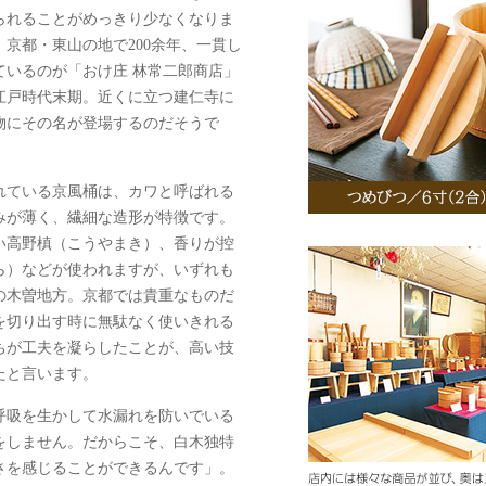
られることがめっきり少なくなりま
京都・東山の地で200余年、一貫し
ているのが「おけ庄 林常二郎商店」
江戸時代末期。近くに立つ建仁寺に
物にその名が登場するのだそうで
れている京風桶は、カワと呼ばれる
みが薄く、繊細な造形が特徴です。
い高野槙（こうやまき）、香りが控
ら）などが使われますが、いずれも
の木曽地方。京都では貴重なものだ
を切り出す時に無駄なく使いきれる
ちが工夫を凝らしたことが、高い技
たと言います。
呼吸を生かして水漏れを防いでいる
をしません。だからこそ、白木独特
さを感じることができるんです」。