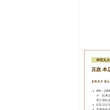
神宮丸太
豆政 本
まめまさ ほ
8時～18
※「出来
売り切れ
075-211-
京都市中京