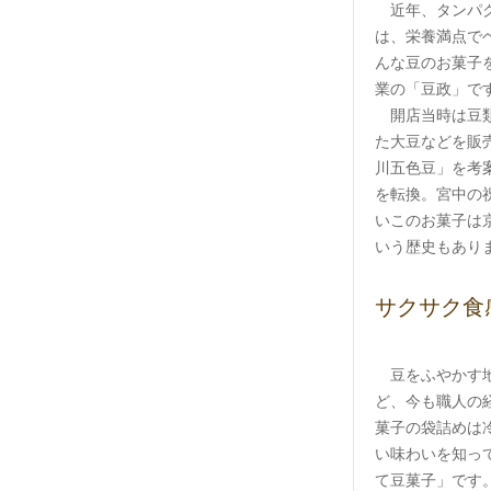
近年、タンパ
は、栄養満点で
んな豆のお菓子を
業の「豆政」で
開店当時は豆類
た大豆などを販
川五色豆」を考
を転換。宮中の
いこのお菓子は
いう歴史もあり
サクサク食
豆をふやかす
ど、今も職人の
菓子の袋詰めは
い味わいを知っ
て豆菓子」です