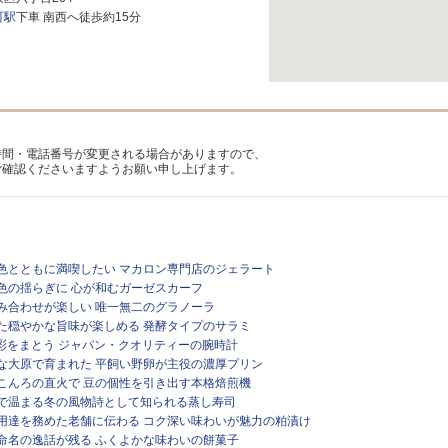
町駅
下車 南西へ徒歩約15分
時間・電話番号が変更される場合がありますので、
ご確認くださいますようお願い申し上げます。
畔の景色とともに満喫したい マカロン専門店のジェラート
事の色の揺らぎに 心が和むガーゼスカーフ
の組み合わせが楽しい 唯一無二のグラノーラ
を経た穏やかな旨味が楽しめる 発酵タイプのサラミ
の色彩をまとう ジャパン・クオリティーの腕時計
豊かな大原で育まれた 平飼い野卵が主役の濃厚プリン
ットこんろの直火で 豆の個性を引き出す本格焙煎機
の芯まで温まる冬の風物詩として知られる蒸し寿司
内省御用達を務めた老舗に伝わる コク深い味わいが魅力の粕漬け
秀吉命名の逸話が残る ふくよかな味わいの餅菓子