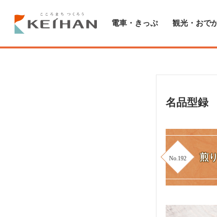
電車・きっぷ
観光・おで
名品型録
煎
No.192