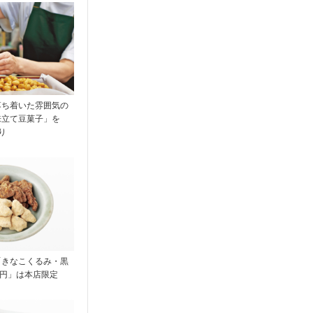
落ち着いた雰囲気の
来立て豆菓子」を
り
「きなこくるみ・黒
4円」は本店限定