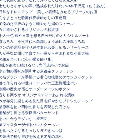
末の志士たちとゆかりの深い熟成された味わいの本干沢庵（たくあん）
気ない日常をドレスアップ― 美しい表情をみせるプリーツのお皿
家製あんをまとった歌舞伎役者ゆかりの五色餅
然染料で染めた羽衣のように軽やかな絹のストール
だ甘みに癒やされるオリジナルの和紅茶
い方は十人十色 旅や日常を彩る自分だけのオリジナルノート
統の「京もろみ」を次世代へ老舗しょう油店の洋風もろみ
ジネスマンの必需品を守り経年変化も楽しめるレザーケース
菓子職人が手塩に掛けて育てた小豆から生まれる塩小豆大福
や色の組み合わせに心が躍る飾り糸
物”の旨味を追求し続けるだし専門店のかつお節
見の名水と和の香味が調和する京都産クラフトジン
ュラフの名ブランドが手掛ける着心地抜群のダウンジャケット
都・京都で作られる中世ヨーロッパの王室御用達パン
治時代創業の歴史が宿るオーダースーツのボタン
ソの香りも爽やか オリジナリティーあふれる漬物
然の恵みが存分に楽しめる見た目も鮮やかなブドウのシロップ
香の天然原料を使い四季の香りを表現した石けん
物の老舗が手掛ける奈良漬バターサンド
の住まいに合うモダンな「座布団」
ツ製菓マイスターが作るバウムクーヘン
立てを食べたくなるもっちり皮のきんつば
がらの製法で粋な遊びを伝える老舗の花札