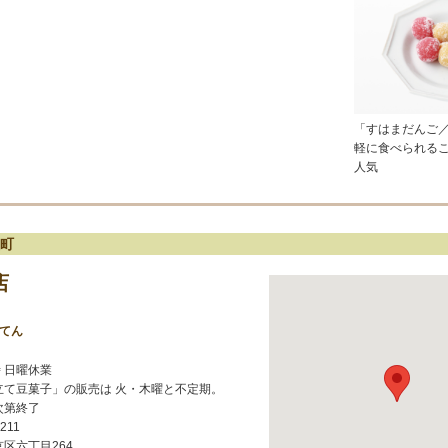
「すはまだんご／
軽に食べられる
人気
町
店
んてん
時 日曜休業
立て豆菓子」の販売は 火・木曜と不定期。
次第終了
5211
区六丁目264