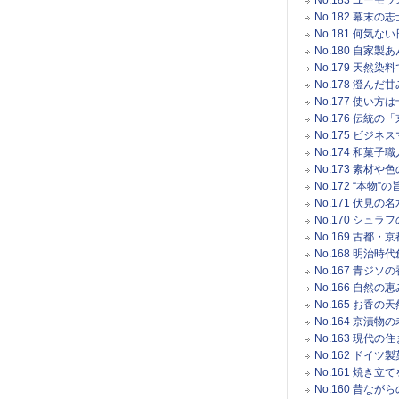
No.182 幕
No.181 何
No.180 自
No.179 天
No.178 澄ん
No.177 使
No.176 伝
No.175 ビ
No.174 和
No.173 素材
No.172 “本
No.171 伏
No.170 シ
No.169 古
No.168 明
No.167 青ジ
No.166 自
No.165 お
No.164 京漬
No.163 現代
No.162 ドイ
No.161 焼き
No.160 昔な