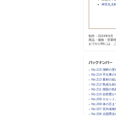
神宮丸太
制作：2024年9月
商品・価格・営業
おでかけ時には、
No.215 湖
No.214 手仕
No.213 素材
No.212 熟成
No.211 湖国
No.210 自然
No.209 カセ
No.208 体
No.207 宮
No.206 太閤