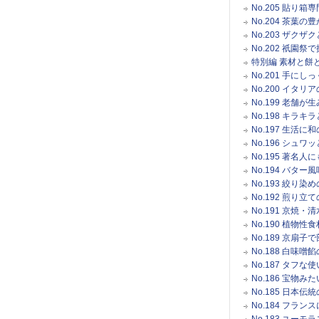
No.205 貼り
No.204 茶
No.203 ザ
No.202 祇園
特別編 素材と餅
No.201 手に
No.200 イ
No.199 老舗
No.198 キ
No.197 生活
No.196 シ
No.195 著
No.194 バ
No.193 絞り染
No.192 煎り
No.191 京
No.190 植
No.189 京
No.188 白
No.187 タ
No.186 宝
No.185 日
No.184 フ
No.183 ユ