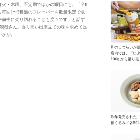
火・木曜、不定期でほかの曜日にも。「全8
ら毎回1〜2種類のフレーバーを数量限定で販
午前中に売り切れることも度々です」と話す
田潤哉さん。香り高い出来立ての味を求めて足
いかが。
和のしつらいが
店内では、「出
100g から量り売
昨年発売された
糖くるみ／各59