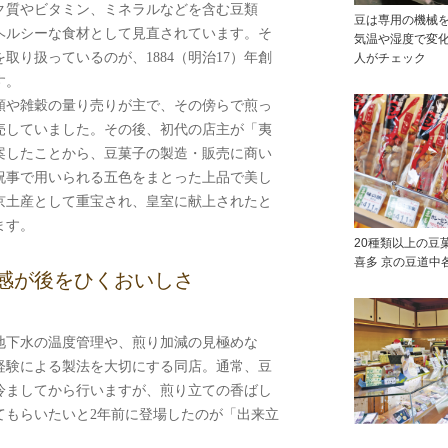
ク質やビタミン、ミネラルなどを含む豆類
豆は専用の機械
ヘルシーな食材として見直されています。そ
気温や湿度で変
取り扱っているのが、1884（明治17）年創
人がチェック
す。
や雑穀の量り売りが主で、その傍らで煎っ
売していました。その後、初代の店主が「夷
案したことから、豆菓子の製造・販売に商い
祝事で用いられる五色をまとった上品で美し
京土産として重宝され、皇室に献上されたと
ます。
20種類以上の豆
喜多 京の豆道中
感が後をひくおいしさ
地下水の温度管理や、煎り加減の見極めな
経験による製法を大切にする同店。通常、豆
冷ましてから行いますが、煎り立ての香ばし
てもらいたいと2年前に登場したのが「出来立
。