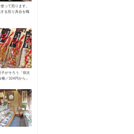
を使って煎ります。
化する煎り具合を職
菓子がそろう「弥次
各種／324円から」