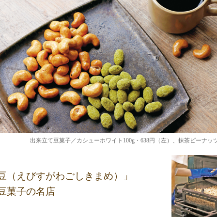
出来立て豆菓子／カシューホワイト100g・638円（左）、抹茶ピーナッツ1
豆（えびすがわごしきまめ）」
豆菓子の名店