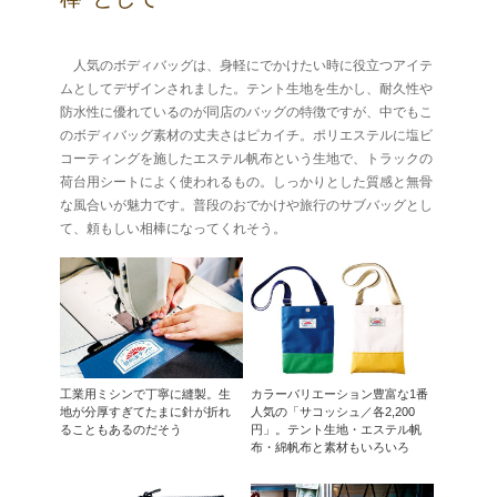
人気のボディバッグは、身軽にでかけたい時に役立つアイテ
ムとしてデザインされました。テント生地を生かし、耐久性や
防水性に優れているのが同店のバッグの特徴ですが、中でもこ
のボディバッグ素材の丈夫さはピカイチ。ポリエステルに塩ビ
コーティングを施したエステル帆布という生地で、トラックの
荷台用シートによく使われるもの。しっかりとした質感と無骨
な風合いが魅力です。普段のおでかけや旅行のサブバッグとし
て、頼もしい相棒になってくれそう。
工業用ミシンで丁寧に縫製。生
カラーバリエーション豊富な1番
地が分厚すぎてたまに針が折れ
人気の「サコッシュ／各2,200
ることもあるのだそう
円」。テント生地・エステル帆
布・綿帆布と素材もいろいろ