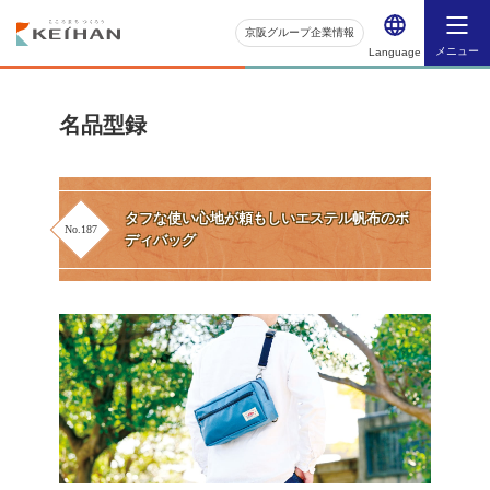
京阪グループ企業情報
メニュー
Language
名品型録
タフな使い心地が頼もしいエステル帆布のボ
No.187
ディバッグ