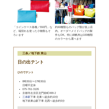
「コインケース各種／550円」な
約60種類ものバッグ類が並ぶ店
ど、端切れを使った小物類もそ
内。オーダーメイドバッグの製
ろいます
作もOK。特に綿帆布は100種類
のカラーから選べます
三条／地下鉄 東山
日の出テント
ひのでテント
8時30分〜17時30分
日曜不定休
075-761-3105
京都市左京区北門前町499-2
三条駅
下車 北東へ徒歩約10分
地下鉄東山駅下車 北西へ徒歩約5分