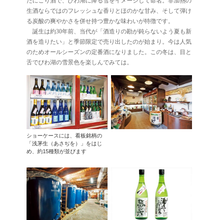
たにごり酒で、びわ湖に降る雪をイメージして命名。非加熱の
生酒ならではのフレッシュな香りとほのかな甘み、そして弾け
る炭酸の爽やかさを併せ持つ豊かな味わいが特徴です。
誕生は約30年前、当代が「酒造りの勘が鈍らないよう夏も新
酒を造りたい」と季節限定で売り出したのが始まり。今は人気
のためオールシーズンの定番酒になりました。この冬は、目と
舌でびわ湖の雪景色を楽しんでみては。
ショーケースには、看板銘柄の
「浅茅生（あさぢを）」をはじ
め、約15種類が並びます