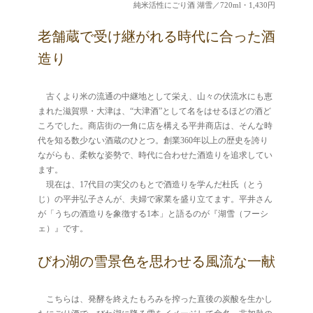
純米活性にごり酒 湖雪／720ml・1,430円
老舗蔵で受け継がれる時代に合った酒
造り
古くより米の流通の中継地として栄え、山々の伏流水にも恵
まれた滋賀県・大津は、“大津酒”として名をはせるほどの酒ど
ころでした。商店街の一角に店を構える平井商店は、そんな時
代を知る数少ない酒蔵のひとつ。創業360年以上の歴史を誇り
ながらも、柔軟な姿勢で、時代に合わせた酒造りを追求してい
ます。
現在は、17代目の実父のもとで酒造りを学んだ杜氏（とう
じ）の平井弘子さんが、夫婦で家業を盛り立てます。平井さん
が「うちの酒造りを象徴する1本」と語るのが『湖雪（フーシ
ェ）』です。
びわ湖の雪景色を思わせる風流な一献
こちらは、発酵を終えたもろみを搾った直後の炭酸を生かし