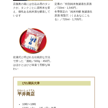
店舗奥の蔵には仕込み用のタン
定番の「特別純米無濾過生原酒
クが。タンクごとに原料米を変
／720ml・1,540円」
え、個性ある純米酒を醸造して
冬季限定の「純米吟醸 無濾過生
います
原酒 熊蟄穴（くまあなにこも
る）／720ml・1,705円」
佐瀬式と呼ばれる伝統的な方法
で搾った「酒粕／500g・450円」
はほかとはひと味違う芳醇な味
わい
びわ湖浜大津
ひらいしょうてん
平井商店
10時〜18時