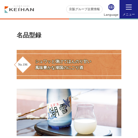
京阪グループ企業情報
メニュー
Language
名品型録
シュワッと弾けてほんのり甘い
No.196
風味豊かな湖国のにごり酒