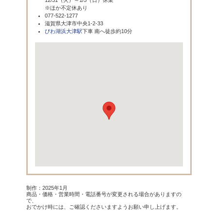
12/31（火）～1/5（日）休業
※ほか不定休あり
077-522-1277
滋賀県大津市中央1-2-33
びわ湖浜大津駅
下車 南へ徒歩約10分
制作：2025年1月
商品・価格・営業時間・電話番号が変更される場合がありますの
で、
おでかけ時には、ご確認くださいますようお願い申し上げます。