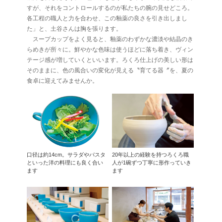
すが、それをコントロールするのが私たちの腕の見せどころ。
各工程の職人と力を合わせ、この釉薬の良さを引き出しまし
た」と、土谷さんは胸を張ります。
スープカップをよく見ると、釉薬のわずかな濃淡や結晶のき
らめきが所々に。鮮やかな色味は使うほどに落ち着き、ヴィン
テージ感が増していくといいます。ろくろ仕上げの美しい形は
そのままに、色の風合いの変化が見える〝育てる器〞を、夏の
食卓に迎えてみませんか。
口径は約14cm。サラダやパスタ
20年以上の経験を持つろくろ職
といった洋の料理にも良く合い
人が1碗ずつ丁寧に形作っていき
ます
ます