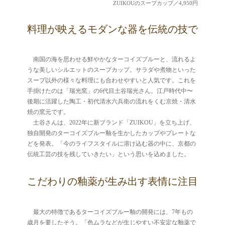
ZUIKOUのスープカップ／4,950円
料理が映えるモダンな器を伝統の技で
南国の海を思わせる鮮やかなターコイズブルーと、流れるよ
うな美しいシルエットのスープカップ。サラダや煮物といった
スープ以外の様々な料理にも合わせやすいと人気です。これを
手掛けたのは「瑞光窯」の6代目土谷瑞光さん。江戸時代中〜
後期に活躍した陶工・初代清水六兵衛の流れをくむ京焼・清水
焼の窯元です。
土谷さんは、2022年に新ブランド「ZUIKOU」を立ち上げ、
独自開発のターコイズブルー釉を生かしたカップやプレートな
どを発表。「今のライフスタイルに溶け込む器の中に、京都の
伝統工芸の技を残していきたい」という思いを込めました。
こだわりの釉薬が生み出す表情に注目
最大の特徴であるターコイズブルー釉の開発には、7年もの
歳月を要したそう。「色ムラなどが生じやすい不安定な釉薬で