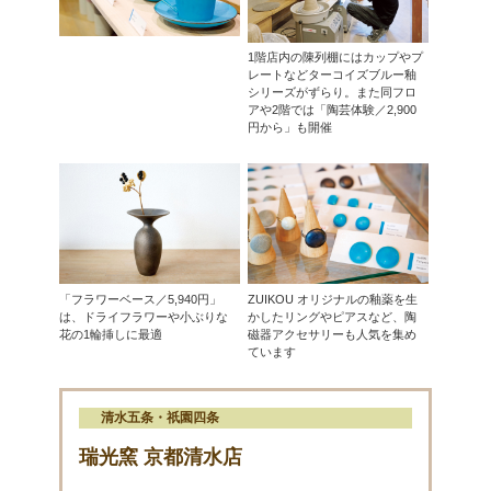
1階店内の陳列棚にはカップやプ
レートなどターコイズブルー釉
シリーズがずらり。また同フロ
アや2階では「陶芸体験／2,900
円から」も開催
「フラワーベース／5,940円」
ZUIKOU オリジナルの釉薬を生
は、ドライフラワーや小ぶりな
かしたリングやピアスなど、陶
花の1輪挿しに最適
磁器アクセサリーも人気を集め
ています
清水五条・祇園四条
瑞光窯 京都清水店