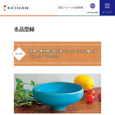
京阪グループ企業情報
メニュー
Language
名品型録
京焼・清水焼の技が息づく ターコイズ釉（ゆ
No.191
う）のスープカップ