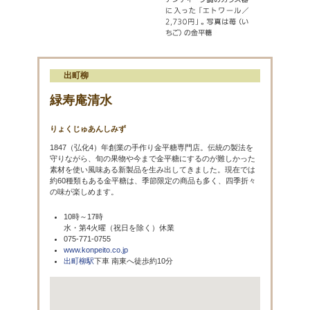
出町柳
緑寿庵清水
りょくじゅあんしみず
1847（弘化4）年創業の手作り金平糖専門店。伝統の製法を
守りながら、旬の果物や今まで金平糖にするのが難しかった
素材を使い風味ある新製品を生み出してきました。現在では
約60種類もある金平糖は、季節限定の商品も多く、四季折々
の味が楽しめます。
10時～17時
水・第4火曜（祝日を除く）休業
075-771-0755
www.konpeito.co.jp
出町柳駅
下車 南東へ徒歩約10分