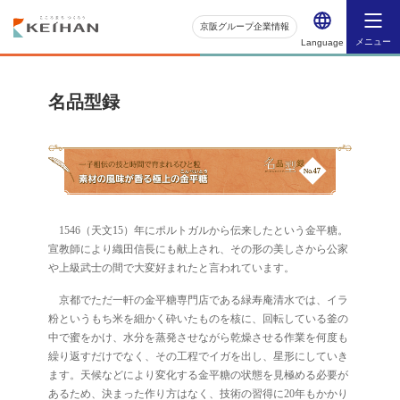
京阪グループ企業情報
メニュー
Language
名品型録
1546（天文15）年にポルトガルから伝来したという金平糖。
宣教師により織田信長にも献上され、その形の美しさから公家
や上級武士の間で大変好まれたと言われています。
京都でただ一軒の金平糖専門店である緑寿庵清水では、イラ
粉というもち米を細かく砕いたものを核に、回転している釜の
中で蜜をかけ、水分を蒸発させながら乾燥させる作業を何度も
繰り返すだけでなく、その工程でイガを出し、星形にしていき
ます。天候などにより変化する金平糖の状態を見極める必要が
あるため、決まった作り方はなく、技術の習得に20年もかかり