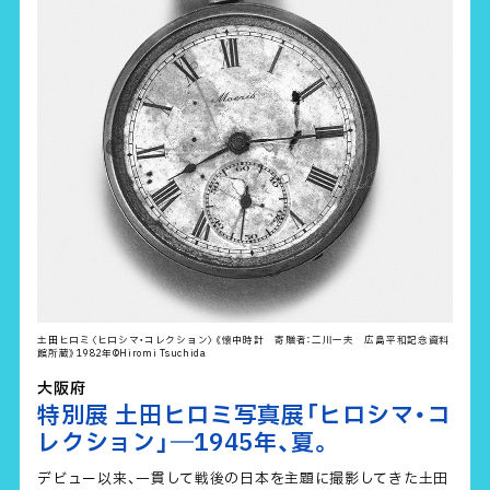
土田ヒロミ〈ヒロシマ・コレクション〉《懐中時計 寄贈者：二川一夫 広島平和記念資料
館所蔵》1982年©Hiromi Tsuchida
大阪府
特別展 土田ヒロミ写真展「ヒロシマ・コ
レクション」―1945年、夏。
デビュー以来、一貫して戦後の日本を主題に撮影してきた土田