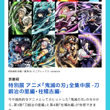
©吾峠呼世晴／集英社・アニプレックス・ufotable
京都府
特別展 アニメ「鬼滅の刃」全集中展 -刀
鍛冶の里編・柱稽古編-
今や国民的なアニメとして大ヒットした「鬼滅の刃」のなかか
ら、第3期「刀鍛冶の里編」と第4期「柱稽古編」が体感できま