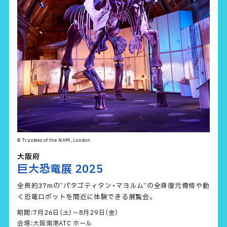
© Trustees of the NHM, London
大阪府
巨大恐竜展 2025
全長約37mの“パタゴティタン・マヨルム”の全身復元骨格や動
く恐竜ロボットを間近に体験できる展覧会。
期間：7月26日（土）～8月29日（金）
会場：大阪南港ATC ホール