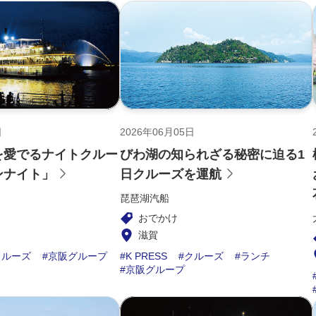
日
2026年06月05日
を愛でるナイトクルー
びわ湖の知られざる秘密に迫る1
ンナイト」
日クルーズを運航
琵琶湖汽船
おでかけ
滋賀
クルーズ
京阪グループ
K PRESS
クルーズ
ランチ
京阪グループ