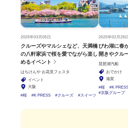
2025年03月05日
2025年02月28
クルーズやマルシェなど、天満橋
びわ湖に春
の八軒家浜で桜を愛でながら楽し
開きやクル
めるイベント
琵琶湖汽船
はちけんや お花見フェスタ
おでかけ
滋賀
イベント
大阪
桜
K PRES
京阪グループ
桜
K PRESS
クルーズ
スイーツ