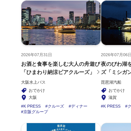
2026年07月31日
2026年07月06
お酒と食事を楽しむ大人の舟遊び
夜のびわ湖
「ひまわり納涼ビアクルーズ」
ズ「ミシガ
大阪水上バス
琵琶湖汽船
おでかけ
おでかけ
大阪
滋賀
K PRESS
クルーズ
ディナー
K PRESS
京阪グループ