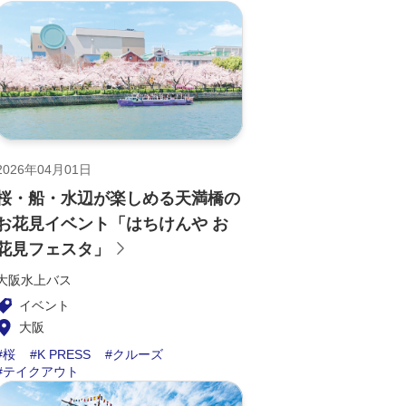
2026年04月01日
桜・船・水辺が楽しめる天満橋の
お花見イベント「はちけんや お
花見フェスタ」
大阪水上バス
イベント
大阪
桜
K PRESS
クルーズ
テイクアウト