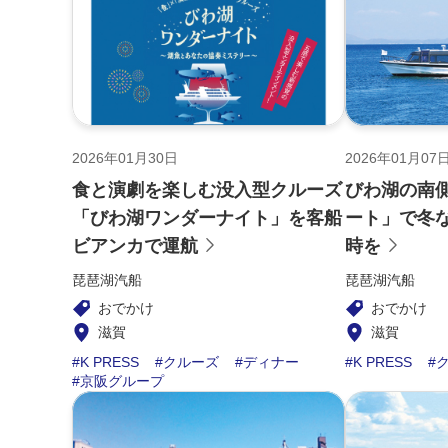
2026年01月30日
2026年01月07
食と演劇を楽しむ没入型クルーズ
びわ湖の南
「びわ湖ワンダーナイト」を客船
ート」で冬
ビアンカで運航
時を
琵琶湖汽船
琵琶湖汽船
おでかけ
おでかけ
滋賀
滋賀
K PRESS
クルーズ
ディナー
K PRESS
京阪グループ