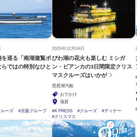
日
2025年12月04日
側を巡る「南湖遊覧ボ
びわ湖の花火も楽しむ ミシガ
ならではの特別なひと
ン・ビアンカの3日間限定クリス
マスクルーズはいかが
琵琶湖汽船
おでかけ
滋賀
クルーズ
京阪グループ
K PRESS
クルーズ
ディナー
クリスマス