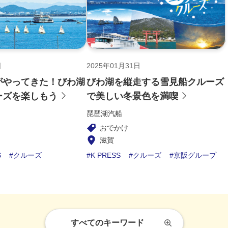
日
2025年01月31日
がやってきた！びわ湖
びわ湖を縦走する雪見船クルーズ
ーズを楽しもう
で美しい冬景色を満喫
琵琶湖汽船
おでかけ
滋賀
S
クルーズ
K PRESS
クルーズ
京阪グループ
すべてのキーワード