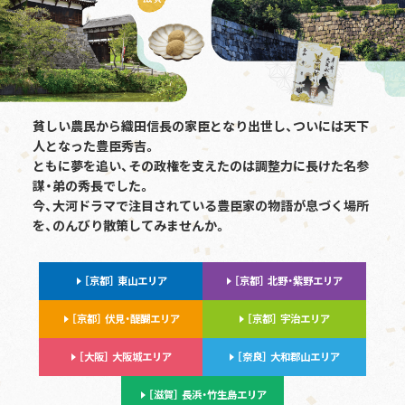
貧しい農民から織田信長の家臣となり出世し、ついには天下
人となった豊臣秀吉。
ともに夢を追い、その政権を支えたのは調整力に長けた名参
謀・弟の秀長でした。
今、大河ドラマで注目されている豊臣家の物語が息づく場所
を、のんびり散策してみませんか。
［京都］ 東山エリア
［京都］ 北野・紫野エリア
［京都］ 伏見・醍醐エリア
［京都］ 宇治エリア
［大阪］ 大阪城エリア
［奈良］ 大和郡山エリア
［滋賀］ 長浜・竹生島エリア