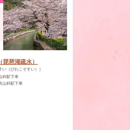
（琵琶湖疏水）
すい（びわこそすい）］
山科駅下車
鉄山科駅下車