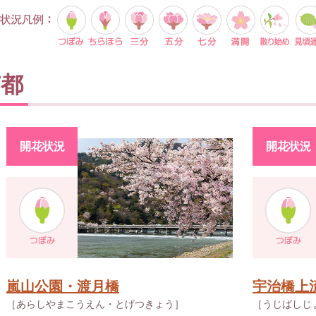
京都
開花状況
開花状況
嵐山公園・渡月橋
宇治橋上
［あらしやまこうえん・とげつきょう］
［うじばしじ