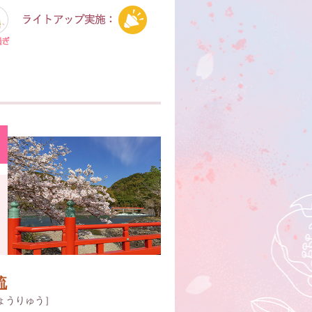
流
ょうりゅう］