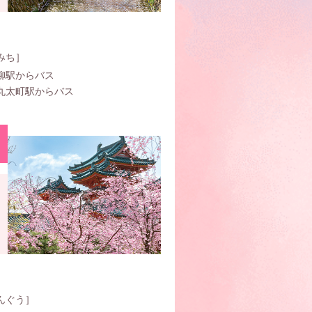
みち］
柳駅からバス
丸太町駅からバス
んぐう］