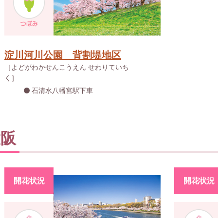
淀川河川公園 背割堤地区
［よどがわかせんこうえん せわりていち
く］
石清水八幡宮駅下車
大阪
開花状況
開花状況