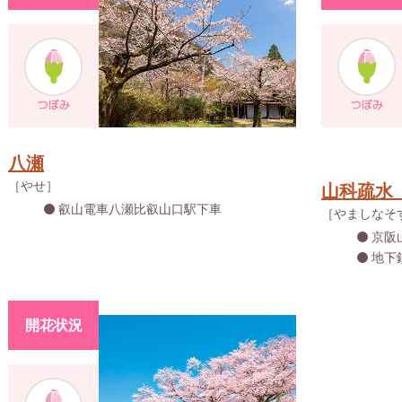
八瀬
［やせ］
山科疏水
叡山電車八瀬比叡山口駅下車
［やましなそ
京阪
地下
開花状況