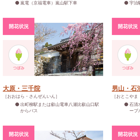
嵐電（京福電車）嵐山駅下車
宇治
開花状況
開花状況
大原・三千院
男山・石
［おおはら・さんぜんいん］
［おとこやま
出町柳駅または叡山電車八瀬比叡山口駅
石清
からバス
ーブ
開花状況
開花状況