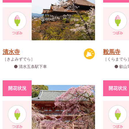
清水寺
鞍馬寺
［きよみずでら］
［くらまでら
清水五条駅下車
叡山
開花状況
開花状況