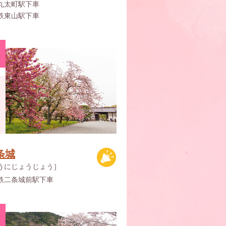
丸太町駅下車
鉄東山駅下車
条城
うにじょうじょう］
鉄二条城前駅下車