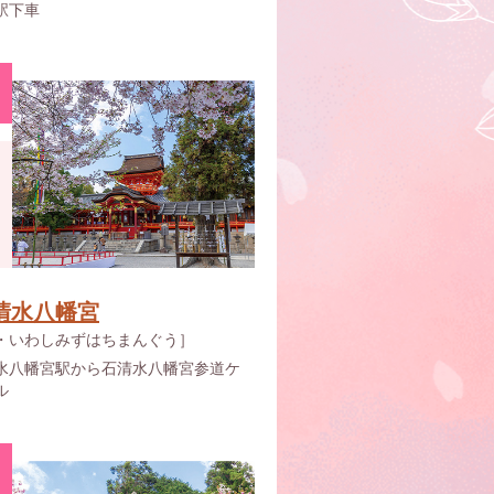
駅下車
清水八幡宮
・いわしみずはちまんぐう］
水八幡宮駅から石清水八幡宮参道ケ
ル