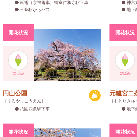
嵐電（京福電車）御室仁和寺駅下車
神宮
三条駅からバス
地下
開花状況
開花状況
円山公園
元離宮二
［まるやまこうえん］
［もとりきゅ
祇園四条駅下車
地下
開花状況
開花状況