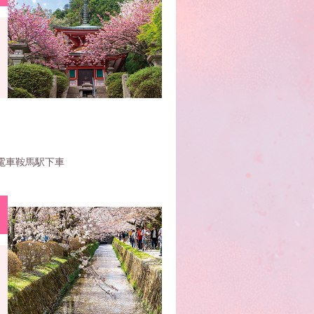
］
電車鞍馬駅下車