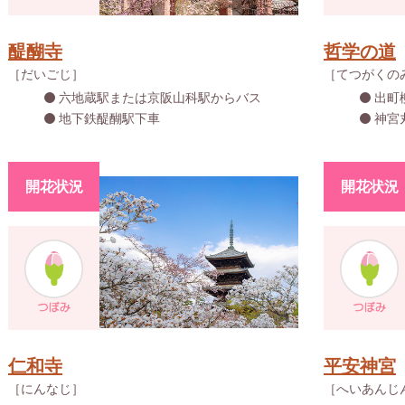
醍醐寺
哲学の道
［だいごじ］
［てつがくの
六地蔵駅または京阪山科駅からバス
出町
地下鉄醍醐駅下車
神宮
開花状況
開花状況
仁和寺
平安神宮
［にんなじ］
［へいあんじ