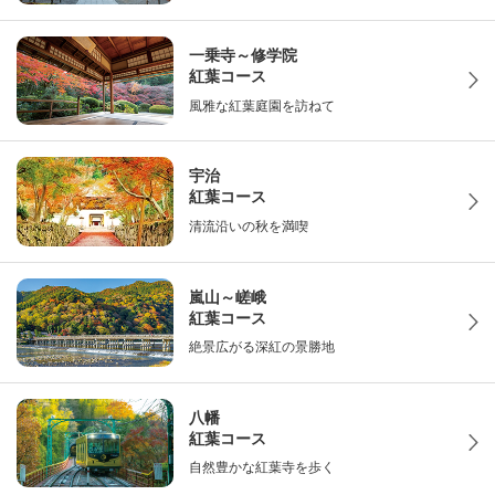
一乗寺～修学院
紅葉コース
風雅な紅葉庭園を訪ねて
宇治
紅葉コース
清流沿いの秋を満喫
嵐山～嵯峨
紅葉コース
絶景広がる深紅の景勝地
八幡
紅葉コース
自然豊かな紅葉寺を歩く