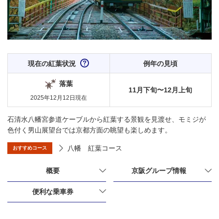
現在の紅葉状況
例年の見頃
落葉
11月下旬〜12月上旬
2025年12月12日
現在
石清水八幡宮参道ケーブルから紅葉する景観を見渡せ、モミジが
色付く男山展望台では京都方面の眺望も楽しめます。
八幡 紅葉コース
おすすめコース
概要
京阪グループ情報
便利な乗車券