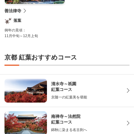
善法律寺
落葉
例年の見頃：
11月中旬～12月上旬
京都 紅葉おすすめコース
清水寺～祇園
紅葉コース
京随一の紅葉美を堪能
南禅寺～法然院
紅葉コース
錦秋に染まる名古刹へ