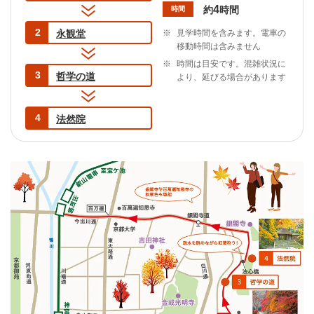
4
約
時間
時間
2
永観堂
※
見学時間を含みます。電車の
移動時間は含みません
※
時間は目安です。混雑状況に
3
哲学の道
より、延びる場合があります
4
法然院