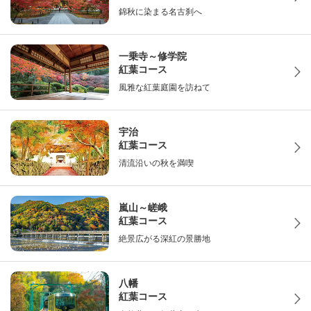
錦秋に染まる名古刹へ
一乗寺～修学院
紅葉コース
風雅な紅葉庭園を訪ねて
宇治
紅葉コース
清流沿いの秋を満喫
嵐山～嵯峨
紅葉コース
絶景広がる深紅の景勝地
八幡
紅葉コース