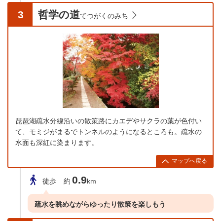
3
哲学の道
てつがくのみち
琵琶湖疏水分線沿いの散策路にカエデやサクラの葉が色付い
て、モミジがまるでトンネルのようになるところも。疏水の
水面も深紅に染まります。
マップへ戻る
0.9
徒歩
約
km
疏水を眺めながらゆったり散策を楽しもう