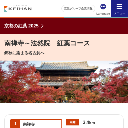
京阪グループ企業情報
メニュー
Language
京都の紅葉 2025
南禅寺～法然院 紅葉コース
錦秋に染まる名古刹へ
3.4
km
距離
1
南禅寺