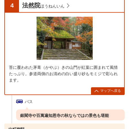
4
法然院
ほうねんいん
苔に覆われた茅葺（かやぶ）きの山門が紅葉に囲まれて風情
たっぷり。参道両側のお清めの白い盛り砂もモミジで彩られ
ます。
マップへ戻る
バス
銀閣寺や百萬遍知恩寺の秋ならではの景色も堪能