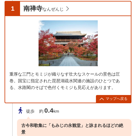
1
南禅寺
なんぜんじ
重厚な三門とモミジが織りなす壮大なスケールの景色は圧
巻。国宝に指定された琵琶湖疏水関連の施設のひとつであ
る、水路閣のそばで色付くモミジも見応えがあります。
マップへ戻る
0.4
徒歩
約
km
古今和歌集に「もみじの永観堂」と詠まれるほどの絶
景