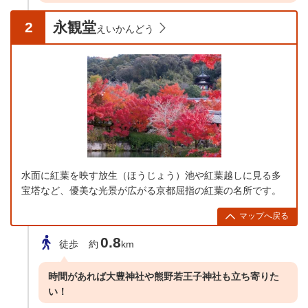
2
永観堂
えいかんどう
水面に紅葉を映す放生（ほうじょう）池や紅葉越しに見る多
宝塔など、優美な光景が広がる京都屈指の紅葉の名所です。
マップへ戻る
0.8
徒歩
約
km
時間があれば大豊神社や熊野若王子神社も立ち寄りた
い！