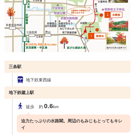
三条駅
地下鉄東西線
地下鉄蹴上駅
0.6
徒歩
約
km
迫力たっぷりの水路閣。周辺のもみじもとってもキレ
イ