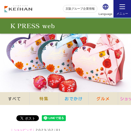
京阪グループ企業情報
メニュー
Language
すべて
特集
おでかけ
グルメ
ショ
｜ショッピング｜
2023/02/01