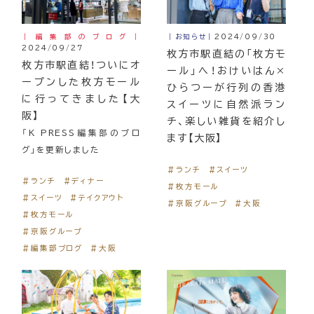
｜編集部のブログ｜
｜お知らせ｜
2024/09/30
2024/09/27
枚方市駅直結の「枚方モ
枚方市駅直結！ついにオ
ール」へ！おけいはん×
ープンした枚方モール
ひらつーが行列の香港
に行ってきました【大
スイーツに自然派ラン
阪】
チ、楽しい雑貨を紹介し
「K PRESS編集部のブロ
ます【大阪】
グ」を更新しました
＃ランチ
＃スイーツ
＃ランチ
＃ディナー
＃枚方モール
＃スイーツ
＃テイクアウト
＃京阪グループ
＃大阪
＃枚方モール
＃京阪グループ
＃編集部ブログ
＃大阪