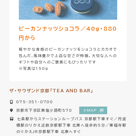
ピーカンナッツショコラ／40g・880
円から
軽やかな食感のピーカンナッツをショコラとカカオで
包んだ、風味豊かで上品な甘さが特徴。大切な人への
ギフトや自分へのご褒美にもぴったりです
※写真は150g
ザ・サウザンド京都「TEA AND BAR」
075-351-0700
京都市下京区東塩小路町570
MAP
七条駅からステーションループバス 京都駅下車すぐ／丹波
橋駅のりかえ近鉄京都駅下車 北東へ徒歩約5分／東福寺駅
のりかえJR京都駅下車 北東へすぐ