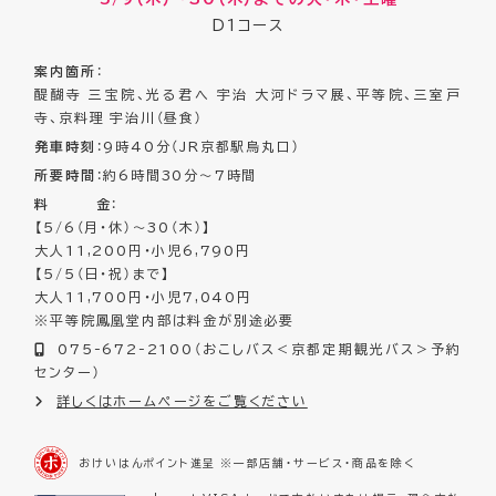
D1コース
案内箇所
：
醍醐寺 三宝院、光る君へ 宇治 大河ドラマ展、平等院、三室戸
寺、京料理 宇治川（昼食）
発車時刻
：9時40分（JR京都駅烏丸口）
所要時間
：約6時間30分〜7時間
料 金
：
【5/6（月・休）～30（木）】
大人11,200円・小児6,790円
【5/5（日・祝）まで】
大人11,700円・小児7,040円
※平等院鳳凰堂内部は料金が別途必要
075-672-2100（おこしバス＜京都定期観光バス＞予約
センター）
詳しくはホームページをご覧ください
おけいはんポイント進呈 ※一部店舗・サービス・商品を除く