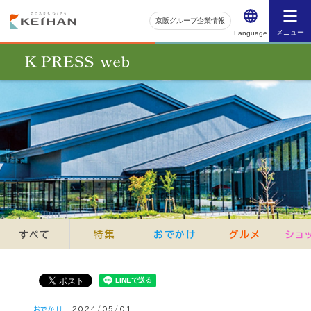
京阪グループ企業情報
メニュー
Language
すべて
特集
おでかけ
グルメ
ショ
｜おでかけ｜
2024/05/01