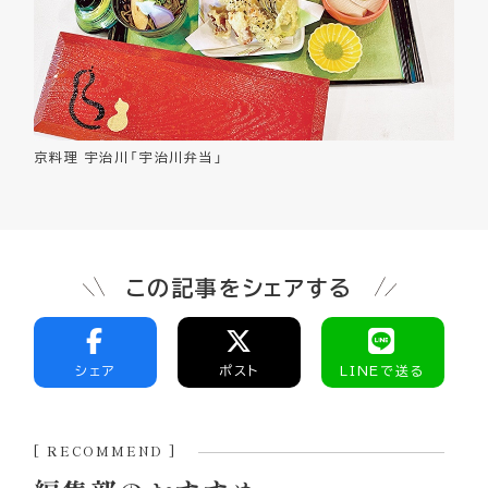
京料理 宇治川「宇治川弁当」
この記事をシェアする
シェア
ポスト
LINEで送る
[ RECOMMEND ]