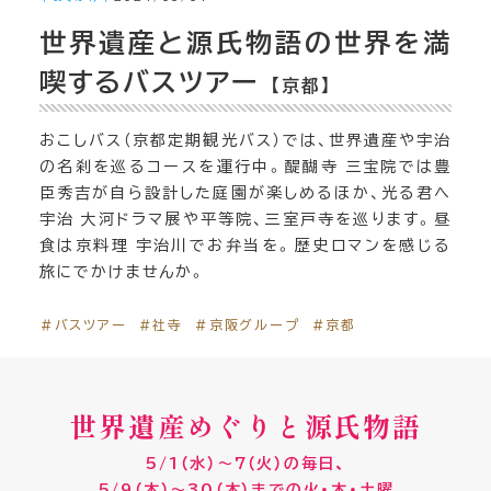
世界遺産と源氏物語の世界を満
喫するバスツアー
【京都】
おこしバス（京都定期観光バス）では、世界遺産や宇治
の名刹を巡るコースを運行中。醍醐寺 三宝院では豊
臣秀吉が自ら設計した庭園が楽しめるほか、光る君へ
宇治 大河ドラマ展や平等院、三室戸寺を巡ります。昼
食は京料理 宇治川でお弁当を。歴史ロマンを感じる
旅にでかけませんか。
＃バスツアー
＃社寺
＃京阪グループ
＃京都
世界遺産めぐりと源氏物語
5/1（水）～7（火）の毎日、
5/9（木）～30（木）までの火・木・土曜