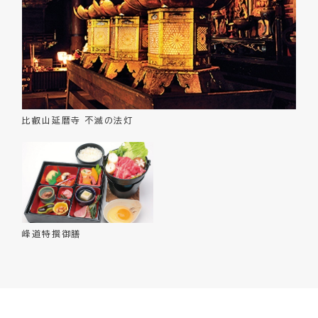
比叡山延暦寺 不滅の法灯
峰道特撰御膳