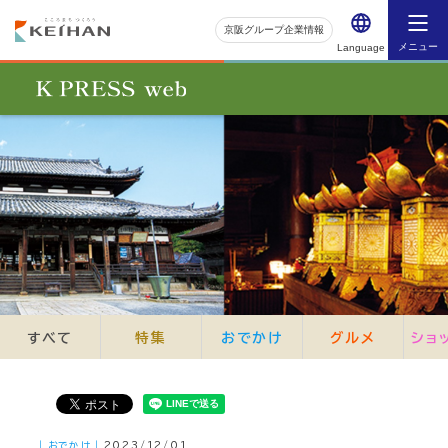
京阪グループ企業情報
メニュー
Language
すべて
特集
おでかけ
グルメ
ショ
｜おでかけ｜
2023/12/01