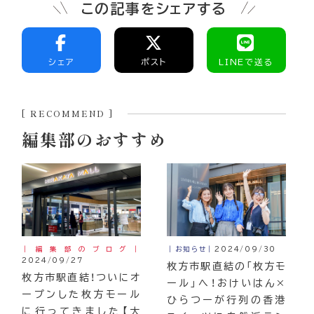
この記事をシェアする
シェア
ポスト
LINEで送る
[ RECOMMEND ]
編集部のおすすめ
｜編集部のブログ｜
｜お知らせ｜
2024/09/30
2024/09/27
枚方市駅直結の「枚方モ
枚方市駅直結！ついにオ
ール」へ！おけいはん×
ープンした枚方モール
ひらつーが行列の香港
に行ってきました【大