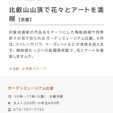
比叡山山頂で花々とアートを満
喫
【京都】
印象派画家の作品をモチーフにした陶板絵画や四季
折々の花で彩られるガーデンミュージアム比叡。6月
は、スイレンやバラ、マーガレットなどが見頃を迎えま
す。開放感たっぷりの庭園美術館で、花とアートを堪
能しませんか。
＃京都
＃京阪グループ
ガーデンミュージアム比叡
10時～17時（入園） 木曜休業
大人1,200円・小学生600円
075-707-7733