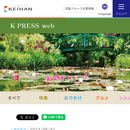
京阪グループ企業情報
メニュー
Language
すべて
特集
おでかけ
グルメ
ショ
｜おでかけ｜
2023/06/01