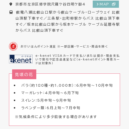
京都市左京区修学院尺羅ケ谷四明ケ嶽4
MAP
叡電八瀬比叡山口駅から叡山ケーブル・ロープウェイ 比叡
山頂駅下車すぐ／三条駅・出町柳駅からバス 比叡山頂下車
すぐ／坂本比叡山口駅から坂本ケーブル ケーブル延暦寺駅
からバス 比叡山頂下車すぐ
おけいはんポイント進呈 ※一部店舗・サービス・商品を除く
e-kenet VISAカードで支払いまたは提示・現金支払
いで割引や記念品進呈など（e-kenetポイント専用カー
ドは対象外）
見頃の花
バラ（約180種・約1,000本）：6月中旬～10月中旬
マーガレット：4月中旬～6月下旬
スイレン：5月中旬～9月中旬
ラベンダー類：6月上旬～7月中旬
※気候条件により多少前後する場合があります