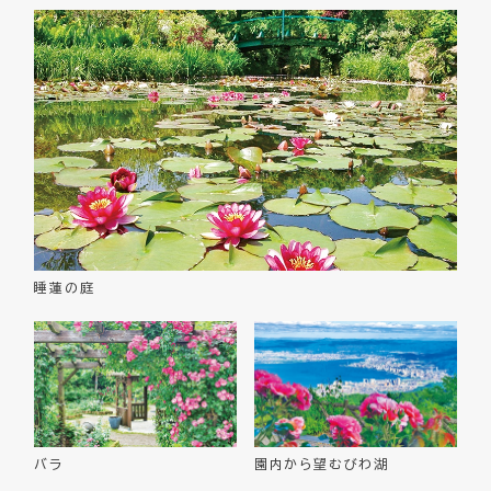
睡蓮の庭
バラ
園内から望むびわ湖