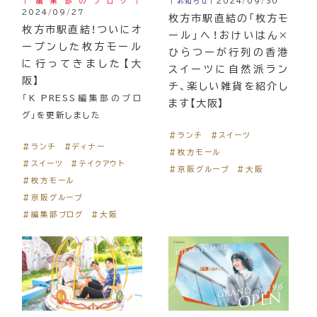
｜編集部のブログ｜
｜お知らせ｜
2024/09/30
2024/09/27
枚方市駅直結の「枚方モ
枚方市駅直結！ついにオ
ール」へ！おけいはん×
ープンした枚方モール
ひらつーが行列の香港
に行ってきました【大
スイーツに自然派ラン
阪】
チ、楽しい雑貨を紹介し
「K PRESS編集部のブロ
ます【大阪】
グ」を更新しました
＃ランチ
＃スイーツ
＃ランチ
＃ディナー
＃枚方モール
＃スイーツ
＃テイクアウト
＃京阪グループ
＃大阪
＃枚方モール
＃京阪グループ
＃編集部ブログ
＃大阪