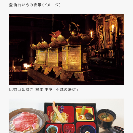
登仙台からの夜景（イメージ）
比叡山延暦寺 根本 中堂「不滅の法灯」