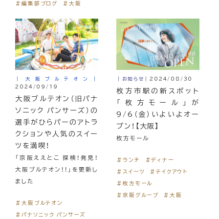
＃編集部ブログ
＃大阪
｜大阪ブルテオン｜
｜お知らせ｜
2024/08/30
2024/09/19
枚方市駅の新スポット
大阪ブルテオン（旧パナ
「枚方モール」が
ソニック パンサーズ）の
9/6（金）いよいよオー
選手がひらパーのアトラ
プン！【大阪】
クションや人気のスイー
枚方モール
ツを満喫！
「京阪ええとこ 探検！発見！
＃ランチ
＃ディナー
大阪ブルテオン！！」を更新し
＃スイーツ
＃テイクアウト
ました
＃枚方モール
＃京阪グループ
＃大阪
＃大阪ブルテオン
＃パナソニック パンサーズ