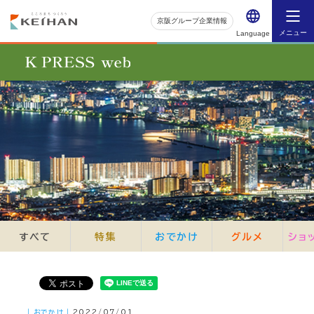
京阪グループ企業情報
メニュー
Language
すべて
特集
おでかけ
グルメ
ショ
｜おでかけ｜
2022/07/01