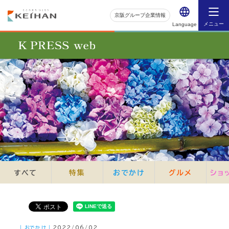
京阪グループ企業情報
メニュー
Language
すべて
特集
おでかけ
グルメ
ショ
｜おでかけ｜
2022/06/02