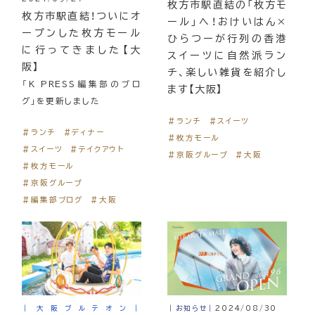
枚方市駅直結の「枚方モ
枚方市駅直結！ついにオ
ール」へ！おけいはん×
ープンした枚方モール
ひらつーが行列の香港
に行ってきました【大
スイーツに自然派ラン
阪】
チ、楽しい雑貨を紹介し
「K PRESS編集部のブロ
ます【大阪】
グ」を更新しました
＃ランチ
＃スイーツ
＃ランチ
＃ディナー
＃枚方モール
＃スイーツ
＃テイクアウト
＃京阪グループ
＃大阪
＃枚方モール
＃京阪グループ
＃編集部ブログ
＃大阪
｜大阪ブルテオン｜
｜お知らせ｜
2024/08/30