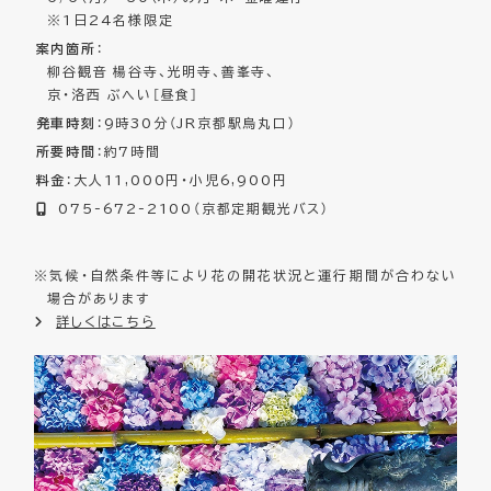
※1日24名様限定
案内箇所
：
柳谷観音 楊谷寺、光明寺、善峯寺、
京・洛西 ぶへい［昼食］
発車時刻
：9時30分（JR京都駅烏丸口）
所要時間
：約7時間
料金
：大人11,000円・小児6,900円
075-672-2100（京都定期観光バス）
※気候・自然条件等により花の開花状況と運行期間が合わない
場合があります
詳しくはこちら