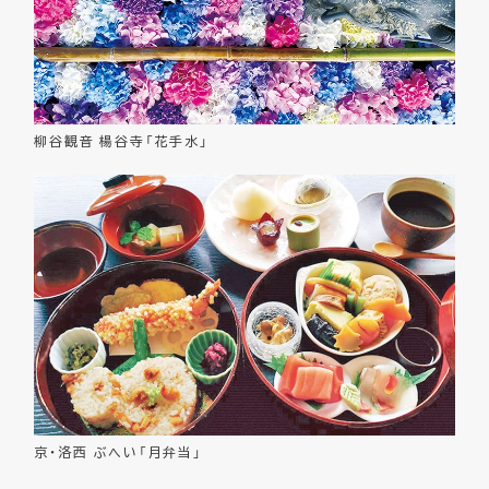
柳谷観音 楊谷寺「花手水」
京・洛西 ぶへい「月弁当」