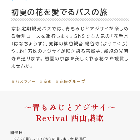
初夏の花を愛でるバスの旅
京都定期観光バスでは、青もみじとアジサイが楽しめ
る特別コースを運行します。SNSでも人気の「花手水
（はなちょうず）」発祥の柳谷観音 楊谷寺（ようこくじ）
や、約1万株のアジサイが咲き誇る善峯寺、新緑の光明
寺を巡ります。初夏の京都を美しく彩る花々を観賞し
ませんか。
＃バスツアー
＃京都
＃京阪グループ
～青もみじとアジサイ～
Revival 西山讃歌
開催日
：
6/6（月）～30（木）の月・木・金曜運行