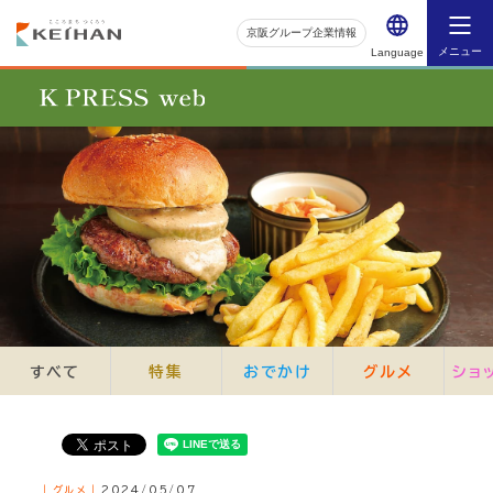
京阪グループ企業情報
メニュー
Language
すべて
特集
おでかけ
グルメ
ショ
｜グルメ｜
2024/05/07