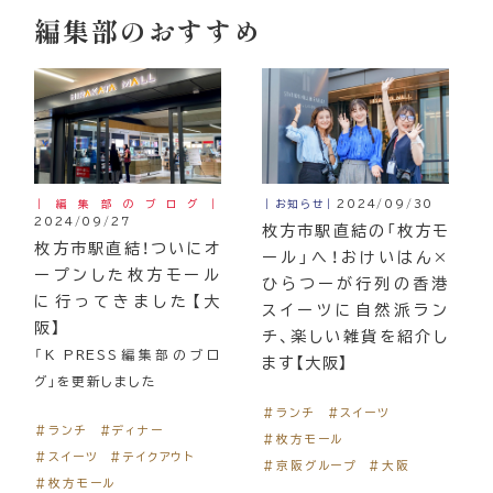
編集部のおすすめ
｜編集部のブログ｜
｜お知らせ｜
2024/09/30
2024/09/27
枚方市駅直結の「枚方モ
枚方市駅直結！ついにオ
ール」へ！おけいはん×
ープンした枚方モール
ひらつーが行列の香港
に行ってきました【大
スイーツに自然派ラン
阪】
チ、楽しい雑貨を紹介し
「K PRESS編集部のブロ
ます【大阪】
グ」を更新しました
＃ランチ
＃スイーツ
＃ランチ
＃ディナー
＃枚方モール
＃スイーツ
＃テイクアウト
＃京阪グループ
＃大阪
＃枚方モール