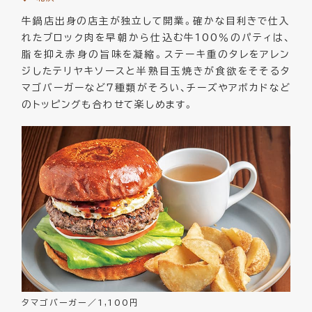
牛鍋店出身の店主が独立して開業。確かな目利きで仕入
れたブロック肉を早朝から仕込む牛100％のパティは、
脂を抑え赤身の旨味を凝縮。ステーキ重のタレをアレン
ジしたテリヤキソースと半熟目玉焼きが食欲をそそるタ
マゴバーガーなど7種類がそろい、チーズやアボカドなど
のトッピングも合わせて楽しめます。
タマゴバーガー／1,100円