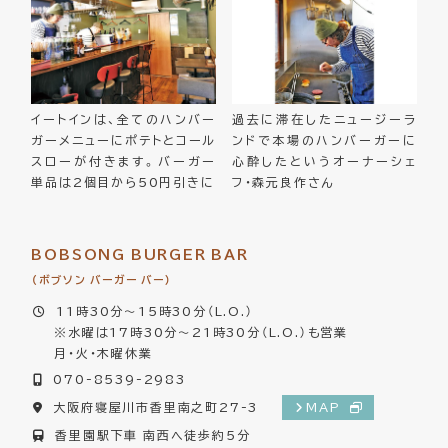
イートインは、全てのハンバー
過去に滞在したニュージーラ
ガーメニューにポテトとコール
ンドで本場のハンバーガーに
スローが付きます。バーガー
心酔したというオーナーシェ
単品は2個目から50円引きに
フ・森元良作さん
BOBSONG BURGER BAR
（ボブソン バーガー バー）
11時30分～15時30分（L.O.）
※水曜は17時30分～21時30分（L.O.）も営業
月・火・木曜休業
070-8539-2983
大阪府寝屋川市香里南之町27-3
MAP
香里園駅下車 南西へ徒歩約5分