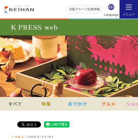
京阪グループ企業情報
メニュー
Language
すべて
特集
おでかけ
グルメ
ショ
｜グルメ｜
2023/11/01