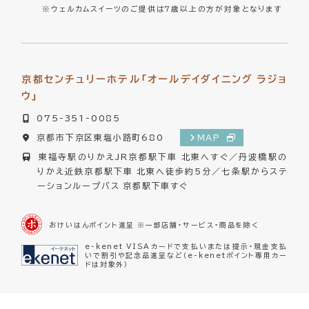
※ウェルカムスイーツのご提供は7歳以上の方が対象となります
京都センチュリーホテル「オールデイダイニング ラジョ
ウ」
075-351-0085
京都市下京区東塩小路町680
MAP
東福寺駅のりかえJR京都駅下車 北東へすぐ／丹波橋駅の
りかえ近鉄京都駅下車 北東へ徒歩約5分／七条駅からステ
ーションループバス 京都駅下車すぐ
おけいはんポイント進呈 ※一部店舗・サービス・商品を除く
e-kenet VISAカードで支払いまたは提示・現金支払
いで割引や記念品進呈など（e-kenetポイント専用カー
ドは対象外）