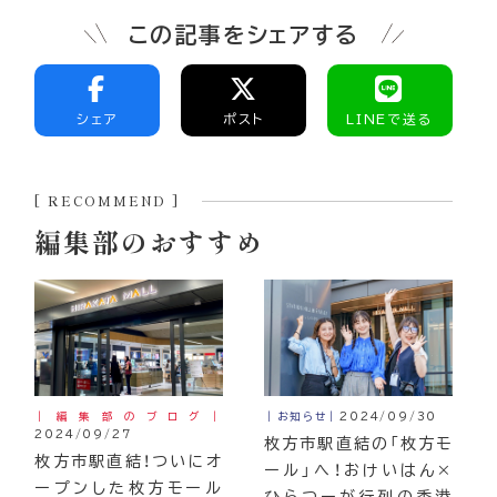
この記事をシェアする
シェア
ポスト
LINEで送る
[ RECOMMEND ]
編集部のおすすめ
｜編集部のブログ｜
｜お知らせ｜
2024/09/30
2024/09/27
枚方市駅直結の「枚方モ
枚方市駅直結！ついにオ
ール」へ！おけいはん×
ープンした枚方モール
ひらつーが行列の香港