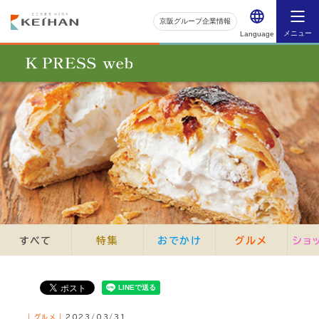
京阪グループ企業情報
メニュー
Language
すべて
特集
おでかけ
グルメ
ショ
｜グルメ｜
2023/03/31