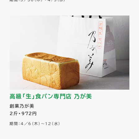
高級「生」食パン専門店 乃が美
創業乃が美
2斤・972円
期間：4／6（木）～12（水）