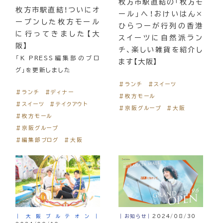
枚方市駅直結の「枚方モ
枚方市駅直結！ついにオ
ール」へ！おけいはん×
ープンした枚方モール
ひらつーが行列の香港
に行ってきました【大
スイーツに自然派ラン
阪】
チ、楽しい雑貨を紹介し
「K PRESS編集部のブロ
ます【大阪】
グ」を更新しました
＃ランチ
＃スイーツ
＃ランチ
＃ディナー
＃枚方モール
＃スイーツ
＃テイクアウト
＃京阪グループ
＃大阪
＃枚方モール
＃京阪グループ
＃編集部ブログ
＃大阪
｜大阪ブルテオン｜
｜お知らせ｜
2024/08/30