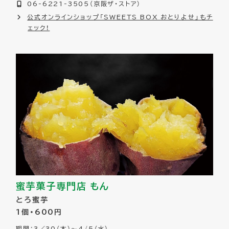
06-6221-3505（京阪ザ・ストア）
公式オンラインショップ「SWEETS BOX おとりよせ」もチ
ェック！
蜜芋菓子専門店 もん
とろ蜜芋
1個・600円
期間：3／30（木）～4/5（水）