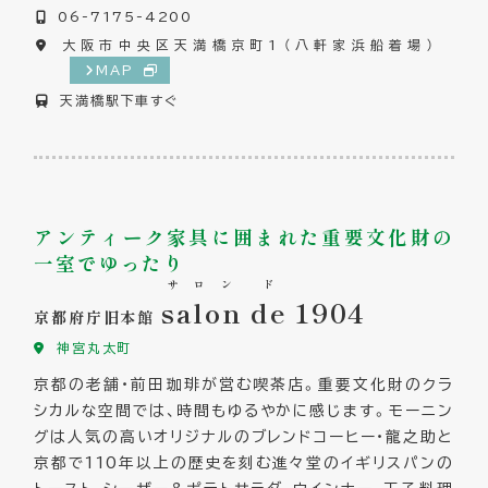
06-7175-4200
大阪市中央区天満橋京町1（八軒家浜船着場）
MAP
天満橋駅下車すぐ
アンティーク家具に囲まれた重要文化財の
一室でゆったり
サロン
ド
salon
de
1904
京都府庁旧本館
神宮丸太町
京都の老舗・前田珈琲が営む喫茶店。重要文化財のクラ
シカルな空間では、時間もゆるやかに感じます。モーニン
グは人気の高いオリジナルのブレンドコーヒー・龍之助と
京都で110年以上の歴史を刻む進々堂のイギリスパンの