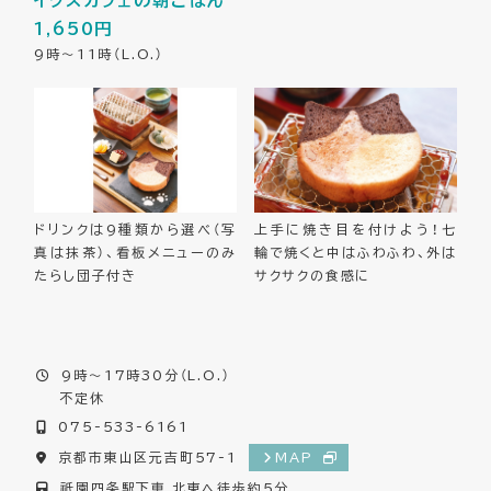
1,650円
9時～11時（L.O.）
ドリンクは9種類から選べ（写
上手に焼き目を付けよう！七
真は抹茶）、看板メニューのみ
輪で焼くと中はふわふわ、外は
たらし団子付き
サクサクの食感に
9時～17時30分（L.O.）
不定休
075-533-6161
京都市東山区元吉町57-1
MAP
祇園四条駅下車 北東へ徒歩約5分