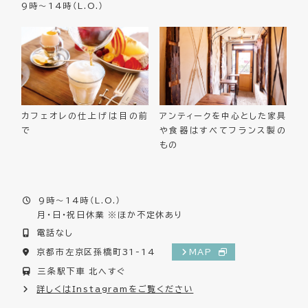
9時～14時（L.O.）
カフェオレの仕上げは目の前
アンティークを中心とした家具
で
や食器はすべてフランス製の
もの
9時～14時（L.O.）
月・日・祝日休業 ※ほか不定休あり
電話なし
京都市左京区孫橋町31-14
MAP
三条駅下車 北へすぐ
詳しくはInstagramをご覧ください