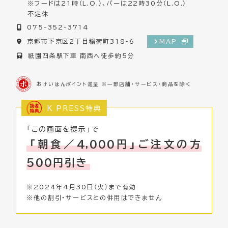
※フードは21時（L.O.）、バーは22時30分（L.O.）
不定休
075-352-3714
京都市下京区2丁目稲荷町318-6
MAP
祇園四条駅下車 南西へ徒歩約5分
おけいはんポイント進呈 ※一部店舗・サービス・商品を除く
K PRESS特典
「この画面を提示」で
「朝食／4,000円」ご注文の方
500円引き
※2024年4月30日（火）まで有効
※他の割引・サービスとの併用はできません