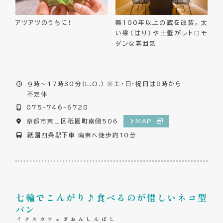
アツアツのうちに！
築100年以上の蔵を改装。太
い梁（はり）や土壁がレトロモ
ダンな雰囲気
9時～17時30分（L.O.） ※土・日・祝日は8時から
不定休
075-746-6728
京都市東山区祇園町南側506
MAP
祇園四条駅下車 南東へ徒歩約10分
七輪でこんがり♪食べるのが惜しいネコ型
パン
イクスカフェぎおんしんばし