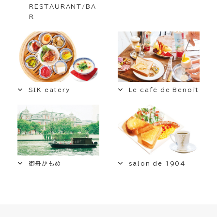
RESTAURANT/BA
R
SIK eatery
Le café de Benoît
御舟かもめ
salon de 1904