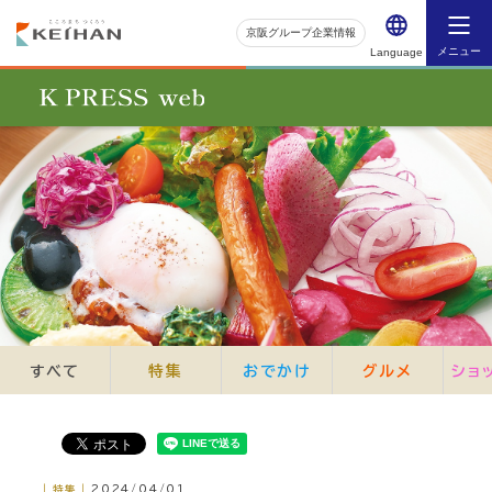
京阪グループ企業情報
メニュー
Language
すべて
特集
おでかけ
グルメ
ショ
｜特集｜
2024/04/01