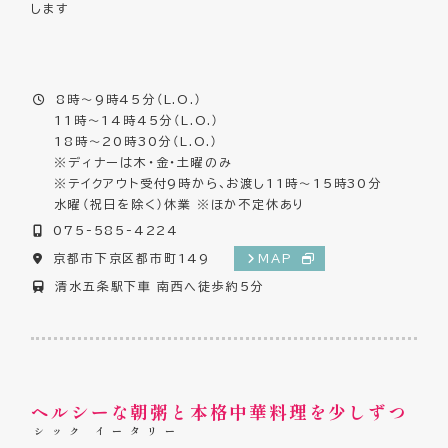
します
8時～9時45分（L.O.）
11時～14時45分（L.O.）
18時～20時30分（L.O.）
※ディナーは木・金・土曜のみ
※テイクアウト受付9時から、お渡し11時～15時30分
水曜（祝日を除く）休業 ※ほか不定休あり
075-585-4224
京都市下京区都市町149
MAP
清水五条駅下車 南西へ徒歩約5分
ヘルシーな朝粥と本格中華料理を少しずつ
シック
イータリー