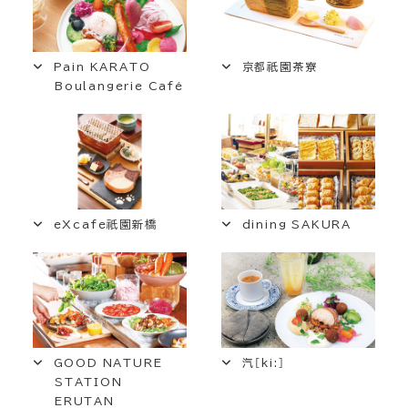
Pain KARATO
京都祇園茶寮
Boulangerie Café
eXcafe祇園新橋
dining SAKURA
GOOD NATURE
汽［ki:］
STATION
ERUTAN