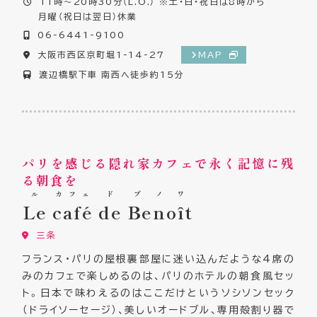
11時～20時30分（L.O.） ※土・日・祝日は8時から
月曜（祝日は翌日）休業
06-6441-9100
大阪市西区京町堀1-14-27
MAP
渡辺橋駅下車 南西へ徒歩約15分
パリを感じる隠れ家カフェで永く記憶に残
る朝食を
ル
カフェ
ド
ブノワ
Le
café
de
Benoît
三条
フランス・パリの屋根裏部屋に迷い込んだような4席の
みのカフェで楽しめるのは、パリのホテルの朝食風セッ
ト。日本で味わえるのはここだけというソシソンセック
（ドライソーセージ）、美しいオードブル、専用殻割り器で