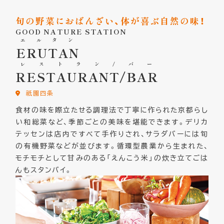
旬の野菜におばんざい、体が喜ぶ自然の味！
GOOD NATURE STATION
エルタン
ERUTAN
レストラン/バー
RESTAURANT/BAR
祇園四条
食材の味を際立たせる調理法で丁寧に作られた京都らし
い和総菜など、季節ごとの美味を堪能できます。デリカ
テッセンは店内ですべて手作りされ、サラダバーには旬
の有機野菜などが並びます。循環型農業から生まれた、
モチモチとして甘みのある「えんこう米」の炊き立てごは
んもスタンバイ。