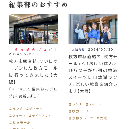
編集部のおすすめ
｜編集部のブログ｜
｜お知らせ｜
2024/09/30
2024/09/27
枚方市駅直結の「枚方モ
枚方市駅直結！ついにオ
ール」へ！おけいはん×
ープンした枚方モール
ひらつーが行列の香港
に行ってきました【大
スイーツに自然派ラン
阪】
チ、楽しい雑貨を紹介し
「K PRESS編集部のブロ
ます【大阪】
グ」を更新しました
＃ランチ
＃スイーツ
＃ランチ
＃ディナー
＃枚方モール
＃スイーツ
＃テイクアウト
＃京阪グループ
＃大阪
＃枚方モール