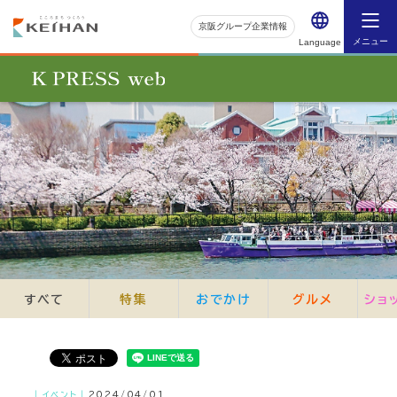
京阪グループ企業情報
メニュー
Language
すべて
特集
おでかけ
グルメ
ショ
｜イベント｜
2024/04/01