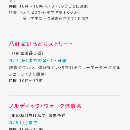
時間
：10時～18時 ※10～30分ごとに運航
料金
：大人1,200円・小学生以下600円
※小学生以下は保護者同伴で1名無料
八軒家いろどりストリート
［八軒家浜遊歩道］
4/7（日）までの金・土・日曜
雑貨やグルメ、体験など水辺を彩るクリーエーターズマル
シェ。ライブも開催！
時間
：10時～17時
ノルディック・ウォーク体験会
［川の駅はちけんや］※要予約
4/6（土）まで
時間
：10時～15時