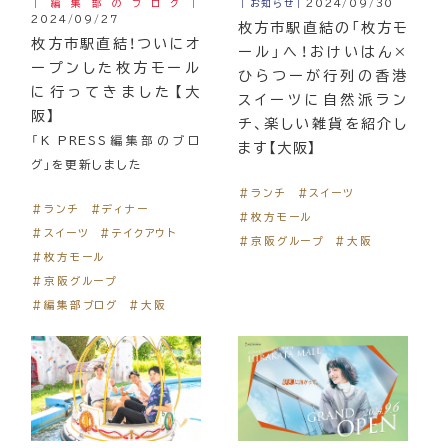
｜編集部のブログ｜
｜お知らせ｜
2024/09/30
2024/09/27
枚方市駅直結の「枚方モ
枚方市駅直結！ついにオ
ール」へ！おけいはん×
ープンした枚方モール
ひらつーが行列の香港
に行ってきました【大
スイーツに自然派ラン
阪】
チ、楽しい雑貨を紹介し
「K PRESS編集部のブロ
ます【大阪】
グ」を更新しました
＃ランチ
＃スイーツ
＃ランチ
＃ディナー
＃枚方モール
＃スイーツ
＃テイクアウト
＃京阪グループ
＃大阪
＃枚方モール
＃京阪グループ
＃編集部ブログ
＃大阪