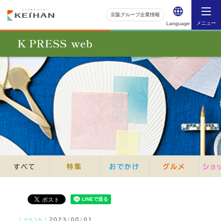
京阪グループ企業情報
メニュー
Language
すべて
特集
おでかけ
グルメ
ショ
｜イベント｜
2023/08/01