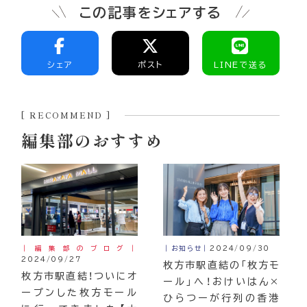
この記事をシェアする
シェア
ポスト
LINEで送る
[ RECOMMEND ]
編集部のおすすめ
｜編集部のブログ｜
｜お知らせ｜
2024/09/30
2024/09/27
枚方市駅直結の「枚方モ
枚方市駅直結！ついにオ
ール」へ！おけいはん×
ープンした枚方モール
ひらつーが行列の香港