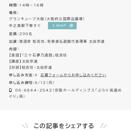
時間
：14時～16時
場所
：
グランキューブ大阪（大阪府立国際会議場）
中之島駅下車すぐ
MAP
定員
：200名
出演
：落語家 桂吉坊、有斐斎弘道館代表理事 太田宗達
内容
：
【落語】「三十石夢乃通路」桂吉坊
【講座】太田宗達
【対談】桂吉坊・太田宗達
申し込み方法
：
応募フォームからお申し込みください
申し込み締切
：6/12（月）
06-6944-2542（京阪ホールディングス「ぶらり街道め
ぐり」係）
この記事をシェアする