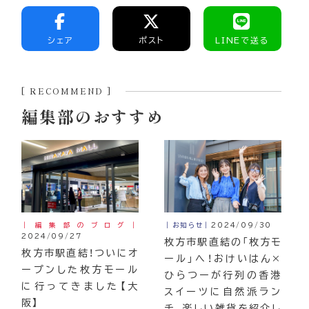
シェア
ポスト
LINEで送る
[ RECOMMEND ]
編集部のおすすめ
｜編集部のブログ｜
｜お知らせ｜
2024/09/30
2024/09/27
枚方市駅直結の「枚方モ
枚方市駅直結！ついにオ
ール」へ！おけいはん×
ープンした枚方モール
ひらつーが行列の香港
に行ってきました【大
スイーツに自然派ラン
阪】
チ、楽しい雑貨を紹介し