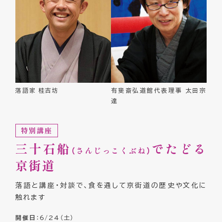
落語家 桂吉坊
有斐斎弘道館代表理事 太田宗
達
特別講座
三十石船
で
たどる
（さんじっこくぶね）
京街道
落語と講座・対談で、食を通して京街道の歴史や文化に
触れます
開催日
：6/24（土）