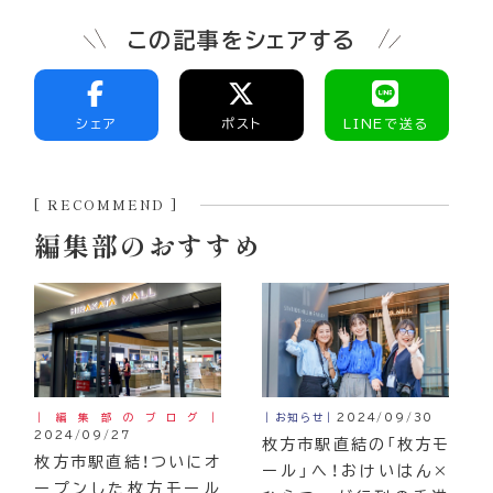
この記事をシェアする
シェア
ポスト
LINEで送る
[ RECOMMEND ]
編集部のおすすめ
｜編集部のブログ｜
｜お知らせ｜
2024/09/30
2024/09/27
枚方市駅直結の「枚方モ
枚方市駅直結！ついにオ
ール」へ！おけいはん×
ープンした枚方モール