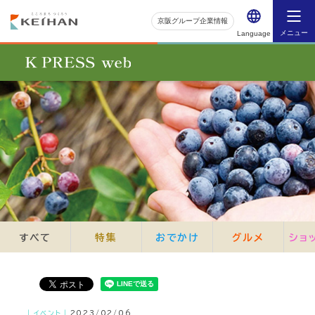
京阪グループ企業情報
メニュー
Language
すべて
特集
おでかけ
グルメ
ショ
｜イベント｜
2023/02/06