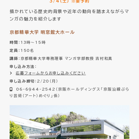
3/4（土） ※要予約
描かれている歴史的背景や近年の動向を踏まえながらマ
ンガの魅力を紹介します
京都精華大学 明窓館大ホール
時間
：13時～15時
定員
：150名
講師
：京都精華大学専務理事 マンガ学部教授 吉村和真
申し込み方法
：
応募フォームからお申し込みください
申し込み締切
：2/20（月）
06-6944-2542（京阪ホールディングス「京阪沿線ぶら
り芸術（アート）めぐり」係）