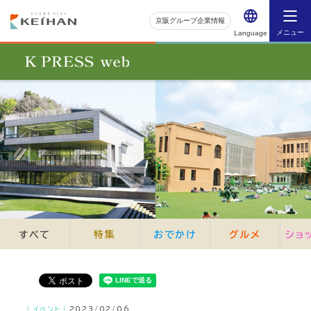
京阪グループ企業情報
メニュー
Language
すべて
特集
おでかけ
グルメ
ショ
｜イベント｜
2023/02/06