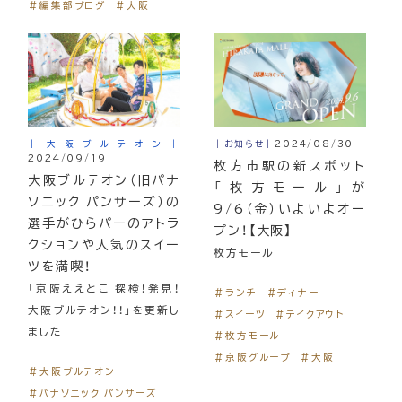
＃編集部ブログ
＃大阪
｜大阪ブルテオン｜
｜お知らせ｜
2024/08/30
2024/09/19
枚方市駅の新スポット
大阪ブルテオン（旧パナ
「枚方モール」が
ソニック パンサーズ）の
9/6（金）いよいよオー
選手がひらパーのアトラ
プン！【大阪】
クションや人気のスイー
枚方モール
ツを満喫！
「京阪ええとこ 探検！発見！
＃ランチ
＃ディナー
大阪ブルテオン！！」を更新し
＃スイーツ
＃テイクアウト
ました
＃枚方モール
＃京阪グループ
＃大阪
＃大阪ブルテオン
＃パナソニック パンサーズ