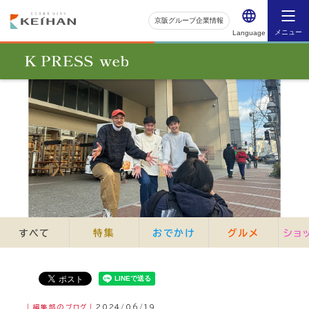
京阪グループ企業情報
メニュー
Language
すべて
特集
おでかけ
グルメ
ショ
｜編集部のブログ｜
2024/06/19