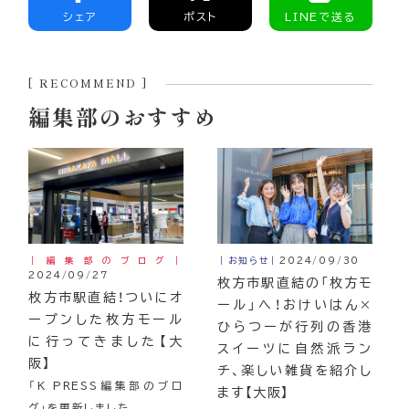
シェア
ポスト
LINEで送る
[ RECOMMEND ]
編集部のおすすめ
｜編集部のブログ｜
｜お知らせ｜
2024/09/30
2024/09/27
枚方市駅直結の「枚方モ
枚方市駅直結！ついにオ
ール」へ！おけいはん×
ープンした枚方モール
ひらつーが行列の香港
に行ってきました【大
スイーツに自然派ラン
阪】
チ、楽しい雑貨を紹介し
「K PRESS編集部のブロ
ます【大阪】
グ」を更新しました