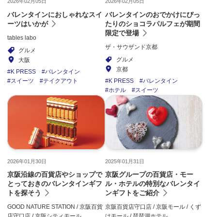
2026年02月05日
2026年02月05日
バレンタインにおしゃれなスイ
バレンタインのおでかけにぴっ
ーツはいかが
たりのショコラパルフェが期間
限定で登場
tables labo
ザ・サウザンド京都
グルメ
グルメ
大阪
京都
K PRESS
バレンタイン
スイーツ
テイクアウト
K PRESS
バレンタイン
ホテル
スイーツ
2026年01月30日
2025年01月31日
京阪沿線の百貨店やショップで
京阪グループの百貨店・モー
とっておきのバレンタインギフ
ル・ホテルの特別なバレンタイ
トを探そう
ンギフトをご紹介
GOOD NATURE STATION / 京阪百貨
京阪百貨店守口店 / 京阪モール / くず
店守口店 / 京阪シティモール
はモール / 琵琶湖ホテル