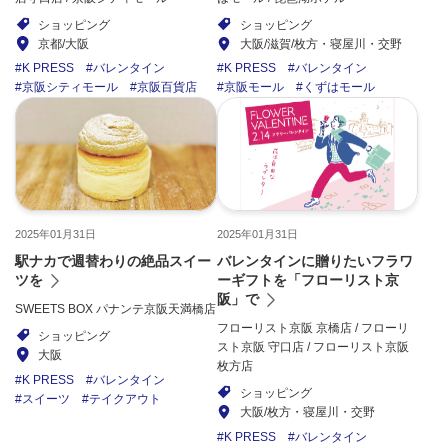
ショッピング
ショッピング
京都/大阪
大阪/滋賀/枚方・寝屋川・交野
K PRESS
バレンタイン
K PRESS
バレンタイン
京阪シティモール
京阪百貨店
京阪モール
くずはモール
2025年01月31日
2025年01月31日
駅ナカで週替わりの絶品スイー
バレンタインに贈りたいフラワ
ツを
ーギフトを「フローリスト京
阪」で
SWEETS BOX パナンテ京阪天満橋店
フローリスト京阪 京橋店 / フローリ
ショッピング
スト京阪 守口店 / フローリスト京阪
大阪
枚方店
K PRESS
バレンタイン
ショッピング
スイーツ
テイクアウト
大阪/枚方・寝屋川・交野
K PRESS
バレンタイン