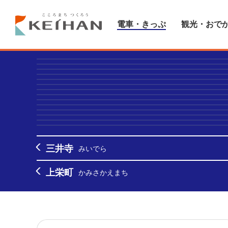
電車・きっぷ
観光・おで
三井寺
みいでら
上栄町
かみさかえまち