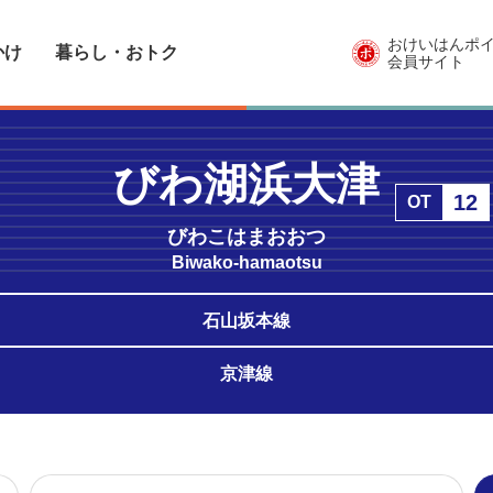
おけいはんポ
かけ
暮らし・おトク
会員サイト
びわ湖浜大津
12
OT
びわこはまおおつ
Biwako-hamaotsu
石山坂本線
京津線