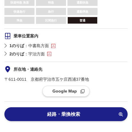
快速特急 洛楽
特急
通勤快急
快速急行
急行
通勤準急
準急
区間急行
普通
乗車位置案内
1のりば
：中書島方面
2のりば
：宇治方面
所在地・連絡先
〒611-0011 京都府宇治市五ケ庄西浦37番地
Google Map
経路・乗換検索