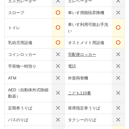
エスカレーター
エレベーター
スロープ
車いす用階段昇降機
車いす利用可能お手洗
トイレ
い
乳幼児用設備
オストメイト用設備
コインロッカー
宅配便ロッカー
手荷物一時預り
電話
ATM
外貨両替機
AED（自動体外式除細
こども110番
動器）
定期券うりば
座席指定券うりば
バスのりば
タクシーのりば