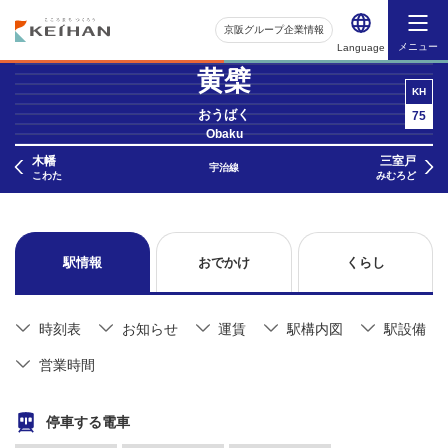
京阪グループ企業情報
メニュー
Language
黄檗
KH
おうばく
75
Obaku
木幡
三室戸
宇治線
こわた
みむろど
駅情報
おでかけ
くらし
時刻表
お知らせ
運賃
駅構内図
駅設備
営業時間
停車する電車