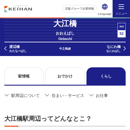
京阪グループ企業情報
メニュー
Language
大江橋
KH
おおえばし
52
Oebashi
渡辺橋
なにわ橋
中之島線
わたなべばし
なにわばし
駅情報
おでかけ
くらし
駅周辺について
住まい・サービス
お仕事
大江橋駅周辺ってどんなとこ？