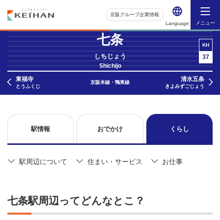
京阪グループ企業情報
メニュー
Language
七条
KH
しちじょう
37
Shichijo
東福寺
清水五条
京阪本線・鴨東線
とうふくじ
きよみずごじょう
駅情報
おでかけ
くらし
駅周辺について
住まい・サービス
お仕事
七条駅周辺ってどんなとこ？