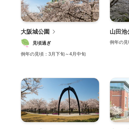
大阪城公園
山田池
例年の見
見頃過ぎ
例年の見頃：
3月下旬～4月中旬