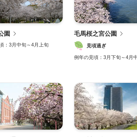
公園
毛馬桜之宮公園
頃：
3月中旬～4月上旬
見頃過ぎ
例年の見頃：
3月下旬～4月