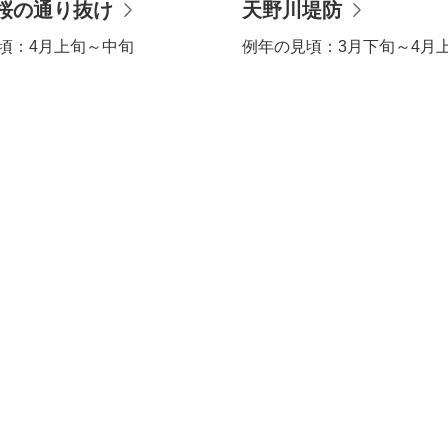
桜の通り抜け
天野川堤防
頃：
4月上旬～中旬
例年の見頃：
3月下旬～4月