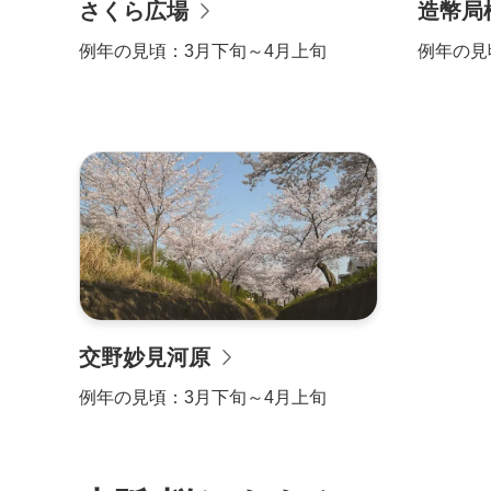
さくら広場
造幣局
例年の見頃：
3月下旬～4月上旬
例年の見
交野妙見河原
例年の見頃：
3月下旬～4月上旬