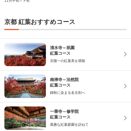
11月中旬～下旬
京都 紅葉おすすめコース
清水寺～祇園
紅葉コース
京随一の紅葉美を堪能
南禅寺～法然院
紅葉コース
錦秋に染まる名古刹へ
一乗寺～修学院
紅葉コース
風雅な紅葉庭園を訪ねて