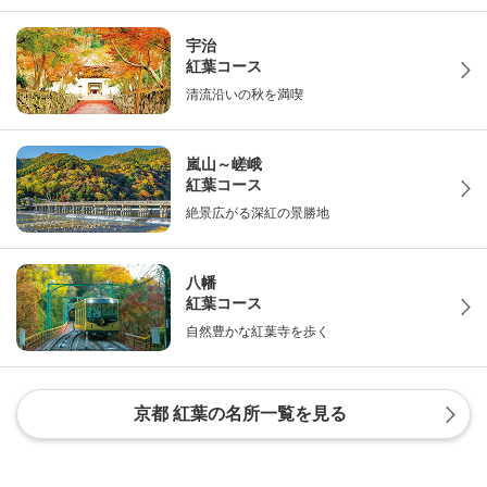
宇治
紅葉コース
清流沿いの秋を満喫
嵐山～嵯峨
紅葉コース
絶景広がる深紅の景勝地
八幡
紅葉コース
自然豊かな紅葉寺を歩く
京都 紅葉の名所一覧を見る